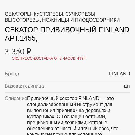
ВКА И
ДЕРЖАТЕЛИ
МАЛАЯ МЕХАНИЗАЦИЯ
СЕКАТОРЫ, КУСТОРЕЗЫ, СУЧКОРЕЗЫ,
+7 (495) 197 87
УХОД
ОТПУГИВАТЕЛИ ОТ ПТИЦ, НАСЕКОМЫХ И
ВЫСОТОРЕЗЫ, НОЖНИЦЫ И ПЛОДОСБОРНИКИ
87
ГРЫЗУНОВ
СЕКАТОР ПРИВИВОЧНЫЙ FINLAND
САДОВАЯ ОДЕЖДА И ОБУВЬ
САДОВЫЙ ИНСТРУМЕНТ
АРТ.1455,
СЕМЕНА
СРЕДСТВА ЗАЩИТЫ РАСТЕНИЙ И УДОБРЕНИЯ
3 350 ₽
ТОВАРЫ ДЛЯ БАНЬ И САУН
ТОВАРЫ ДЛЯ ПОЛИВА
ЭКСПРЕСС-ДОСТАВКА ОТ 2 ЧАСОВ, 499 ₽
ТОВАРЫ ДЛЯ ТУРИЗМА И ПИКНИКА
ТОВАРЫ И АПТЕКА ДЛЯ ПРУДА
Бренд
FINLAND
ХОЗ ТОВАРЫ
Базовая единица
шт
Sale
Новинки
Акции
Описание
Прививочный секатор FINLAND — это
специализированный инструмент для
выполнения прививок на деревьях и
кустарниках. Он оснащен острыми,
прецизионными лезвиями, которые
обеспечивают чистый и точный срез, что
критически важно для успешного