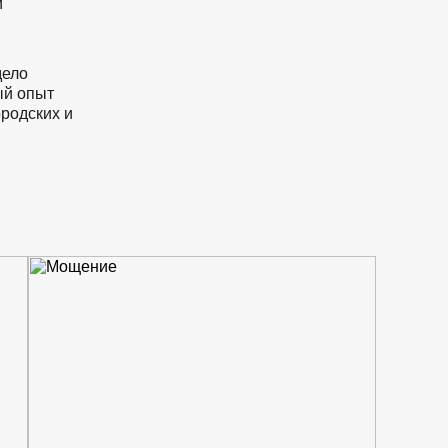
и
дело
ый опыт
ородских и