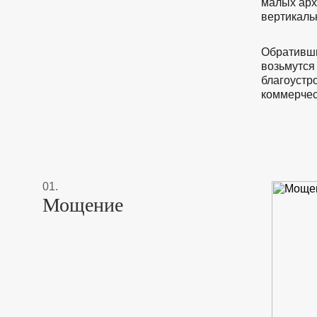
малых арх
вертикаль
Обративши
возьмутся
благоустро
коммерчес
01.
Мощение