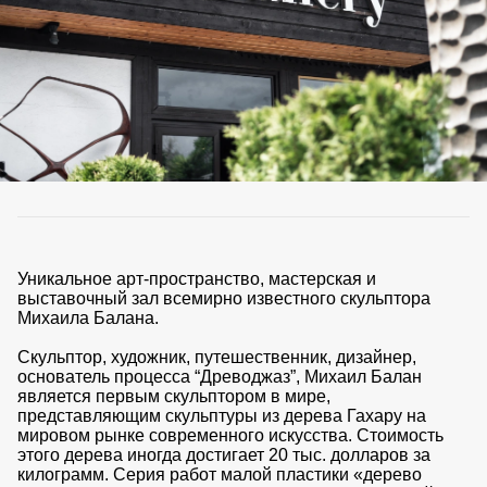
ВКА И
ДЕРЖАТЕЛИ
МАЛАЯ МЕХАНИЗАЦИЯ
+7 (495) 197 87
УХОД
ОТПУГИВАТЕЛИ ОТ ПТИЦ, НАСЕКОМЫХ И
87
ГРЫЗУНОВ
САДОВАЯ ОДЕЖДА И ОБУВЬ
САДОВЫЙ ИНСТРУМЕНТ
СЕМЕНА
СРЕДСТВА ЗАЩИТЫ РАСТЕНИЙ И УДОБРЕНИЯ
ТОВАРЫ ДЛЯ БАНЬ И САУН
ТОВАРЫ ДЛЯ ПОЛИВА
ТОВАРЫ ДЛЯ ТУРИЗМА И ПИКНИКА
ТОВАРЫ И АПТЕКА ДЛЯ ПРУДА
ХОЗ ТОВАРЫ
Уникальное арт-пространство, мастерская и
выставочный зал всемирно известного скульптора
Михаила Балана.
Sale
Новинки
Акции
Скульптор, художник, путешественник, дизайнер,
основатель процесса “Древоджаз”, Михаил Балан
является первым скульптором в мире,
представляющим скульптуры из дерева Гахару на
мировом рынке современного искусства. Стоимость
этого дерева иногда достигает 20 тыс. долларов за
килограмм. Серия работ малой пластики «дерево