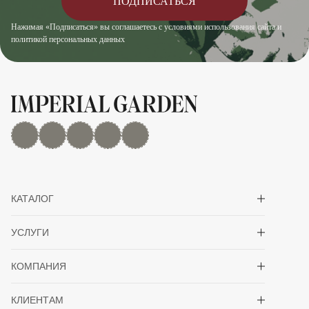
ПОДПИСАТЬСЯ
Нажимая «Подписаться» вы соглашаетесь с условиями использования сайта и
политикой персональных данных
MAX
Дзен
YouTube
rutube
Telegram
Показать/скрыть 
КАТАЛОГ
Показать/скрыть 
УСЛУГИ
Показать/скрыть 
КОМПАНИЯ
Показать/скрыть 
КЛИЕНТАМ