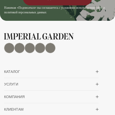
Нажимая «Подписаться» вы соглашаетесь с условиями использования сайта и
политикой персональных данных
MAX
Дзен
YouTube
rutube
Telegram
Показать/скрыть 
КАТАЛОГ
Показать/скрыть 
УСЛУГИ
Показать/скрыть 
КОМПАНИЯ
Показать/скрыть 
КЛИЕНТАМ