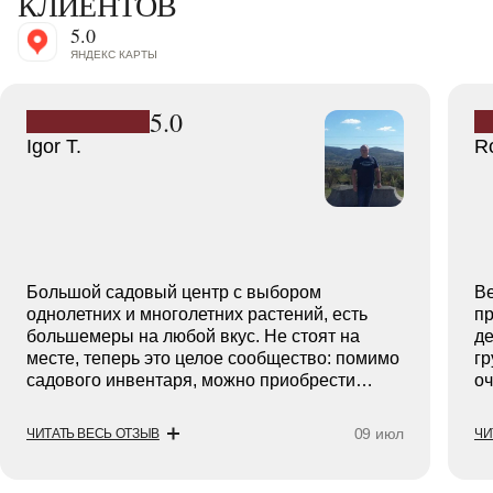
КЛИЕНТОВ
5.0
ЯНДЕКС КАРТЫ
5.0
Igor T.
R
Большой садовый центр с выбором
В
однолетних и многолетних растений, есть
пр
большемеры на любой вкус. Не стоят на
де
месте, теперь это целое сообщество: помимо
гр
садового инвентаря, можно приобрести
оч
комфортную стильную уличную мебель
бо
премиум класса, рассмотреть беседки,
ко
09 июл
ЧИТАТЬ ВЕСЬ ОТЗЫВ
ЧИ
перголы, бассейны, уличные кухни, уличный
па
свет, пообщаться по обустройству дорожек,
прицениться к кострищам и даже побывать