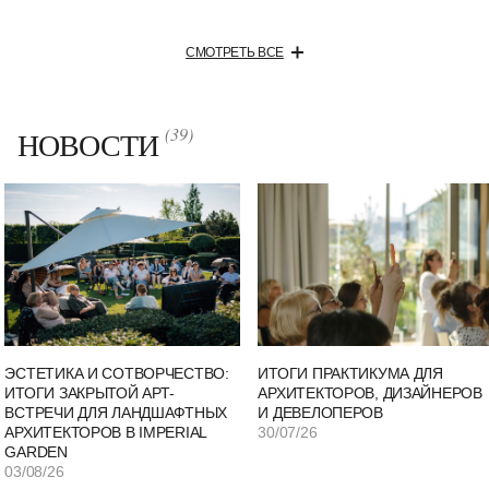
на шоколадной фабрике. Для детишек есть
мини-зоопарк.
СМОТРЕТЬ ВСЕ
(39)
НОВОСТИ
Количество элементов:
ЭСТЕТИКА И СОТВОРЧЕСТВО:
ИТОГИ ПРАКТИКУМА ДЛЯ
ИТОГИ ЗАКРЫТОЙ АРТ-
АРХИТЕКТОРОВ, ДИЗАЙНЕРОВ
ВСТРЕЧИ ДЛЯ ЛАНДШАФТНЫХ
И ДЕВЕЛОПЕРОВ
АРХИТЕКТОРОВ В IMPERIAL
30/07/26
GARDEN
03/08/26