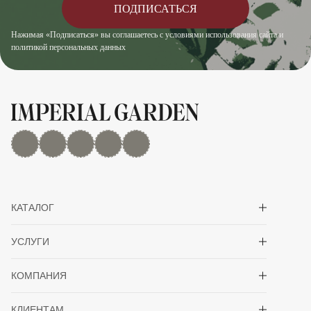
ПОДПИСАТЬСЯ
Нажимая «Подписаться» вы соглашаетесь с условиями использования сайта и
политикой персональных данных
MAX
Дзен
YouTube
rutube
Telegram
Показать/скрыть 
КАТАЛОГ
Показать/скрыть 
УСЛУГИ
Показать/скрыть 
КОМПАНИЯ
Показать/скрыть 
КЛИЕНТАМ