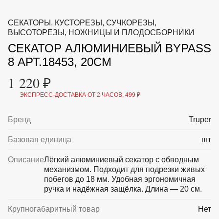
ВКА И
ДЕРЖАТЕЛИ
МАЛАЯ МЕХАНИЗАЦИЯ
СЕКАТОРЫ, КУСТОРЕЗЫ, СУЧКОРЕЗЫ,
+7 (495) 197 87
УХОД
ОТПУГИВАТЕЛИ ОТ ПТИЦ, НАСЕКОМЫХ И
ВЫСОТОРЕЗЫ, НОЖНИЦЫ И ПЛОДОСБОРНИКИ
87
ГРЫЗУНОВ
СЕКАТОР АЛЮМИНИЕВЫЙ BYPASS
САДОВАЯ ОДЕЖДА И ОБУВЬ
САДОВЫЙ ИНСТРУМЕНТ
8 АРТ.18453, 20СМ
СЕМЕНА
СРЕДСТВА ЗАЩИТЫ РАСТЕНИЙ И УДОБРЕНИЯ
1 220 ₽
ТОВАРЫ ДЛЯ БАНЬ И САУН
ТОВАРЫ ДЛЯ ПОЛИВА
ЭКСПРЕСС-ДОСТАВКА ОТ 2 ЧАСОВ, 499 ₽
ТОВАРЫ ДЛЯ ТУРИЗМА И ПИКНИКА
ТОВАРЫ И АПТЕКА ДЛЯ ПРУДА
Бренд
Truper
ХОЗ ТОВАРЫ
Базовая единица
шт
Sale
Новинки
Акции
Описание
Лёгкий алюминиевый секатор с обводным
механизмом. Подходит для подрезки живых
побегов до 18 мм. Удобная эргономичная
ручка и надёжная защёлка. Длина — 20 см.
Крупногабаритный товар
Нет