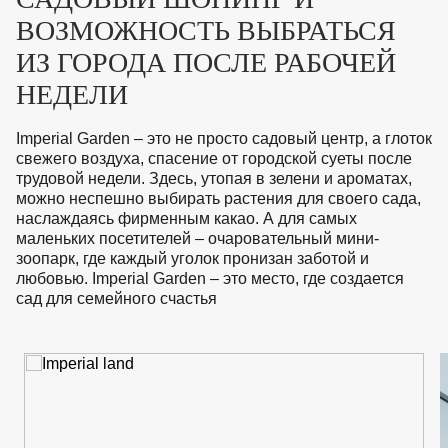
ВКА И
ВОЗМОЖНОСТЬ ВЫБРАТЬСЯ
ДЕРЖАТЕЛИ
МАЛАЯ МЕХАНИЗАЦИЯ
ИЗ ГОРОДА ПОСЛЕ РАБОЧЕЙ
+7 (495) 197 87
УХОД
ОТПУГИВАТЕЛИ ОТ ПТИЦ, НАСЕКОМЫХ И
87
ГРЫЗУНОВ
НЕДЕЛИ
САДОВАЯ ОДЕЖДА И ОБУВЬ
САДОВЫЙ ИНСТРУМЕНТ
СЕМЕНА
Imperial Garden – это не просто садовый центр, а глоток
СРЕДСТВА ЗАЩИТЫ РАСТЕНИЙ И УДОБРЕНИЯ
свежего воздуха, спасение от городской суеты после
ТОВАРЫ ДЛЯ БАНЬ И САУН
трудовой недели. Здесь, утопая в зелени и ароматах,
ТОВАРЫ ДЛЯ ПОЛИВА
можно неспешно выбирать растения для своего сада,
ТОВАРЫ ДЛЯ ТУРИЗМА И ПИКНИКА
наслаждаясь фирменным какао. А для самых
ТОВАРЫ И АПТЕКА ДЛЯ ПРУДА
маленьких посетителей – очаровательный мини-
ХОЗ ТОВАРЫ
зоопарк, где каждый уголок пронизан заботой и
любовью. Imperial Garden – это место, где создается
сад для семейного счастья
Sale
Новинки
Акции