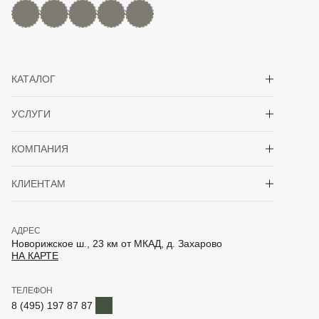
MAX
Дзен
YouTube
rutube
Telegram
Показать/скрыть 
КАТАЛОГ
Показать/скрыть 
УСЛУГИ
Показать/скрыть 
КОМПАНИЯ
Показать/скрыть 
КЛИЕНТАМ
АДРЕС
Новорижское ш., 23 км от МКАД, д. Захарово
НА КАРТЕ
ТЕЛЕФОН
Telegram
8 (495) 197 87 87