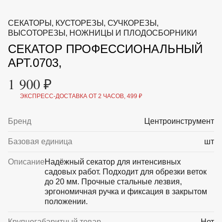
ВКА И
ДЕРЖАТЕЛИ
МАЛАЯ МЕХАНИЗАЦИЯ
СЕКАТОРЫ, КУСТОРЕЗЫ, СУЧКОРЕЗЫ,
+7 (495) 197 87
УХОД
ОТПУГИВАТЕЛИ ОТ ПТИЦ, НАСЕКОМЫХ И
ВЫСОТОРЕЗЫ, НОЖНИЦЫ И ПЛОДОСБОРНИКИ
87
ГРЫЗУНОВ
СЕКАТОР ПРОФЕССИОНАЛЬНЫЙ
САДОВАЯ ОДЕЖДА И ОБУВЬ
САДОВЫЙ ИНСТРУМЕНТ
АРТ.0703,
СЕМЕНА
СРЕДСТВА ЗАЩИТЫ РАСТЕНИЙ И УДОБРЕНИЯ
1 900 ₽
ТОВАРЫ ДЛЯ БАНЬ И САУН
ТОВАРЫ ДЛЯ ПОЛИВА
ЭКСПРЕСС-ДОСТАВКА ОТ 2 ЧАСОВ, 499 ₽
ТОВАРЫ ДЛЯ ТУРИЗМА И ПИКНИКА
ТОВАРЫ И АПТЕКА ДЛЯ ПРУДА
Бренд
Центроинструмент
ХОЗ ТОВАРЫ
Базовая единица
шт
Sale
Новинки
Акции
Описание
Надёжный секатор для интенсивных
садовых работ. Подходит для обрезки веток
до 20 мм. Прочные стальные лезвия,
эргономичная ручка и фиксация в закрытом
положении.
Крупногабаритный товар
Нет