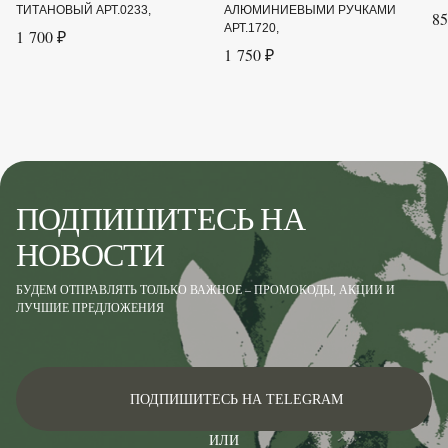
ТИТАНОВЫЙ АРТ.0233,
АЛЮМИНИЕВЫМИ РУЧКАМИ
85
АРТ.1720,
1 700 ₽
1 750 ₽
ПОДПИШИТЕСЬ НА
НОВОСТИ
БУДЕМ ОТПРАВЛЯТЬ ТОЛЬКО ВАЖНОЕ – ПРОМОКОДЫ, АКЦИИ И
ЛУЧШИЕ ПРЕДЛОЖЕНИЯ
ПОДПИШИТЕСЬ НА TELEGRAM
ИЛИ