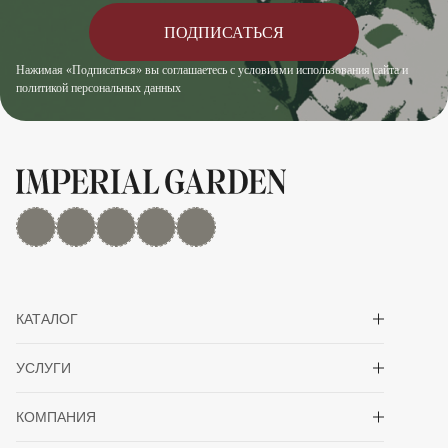
ПОДПИСАТЬСЯ
Нажимая «Подписаться» вы соглашаетесь с условиями использования сайта и
политикой персональных данных
MAX
Дзен
YouTube
rutube
Telegram
Показать/скрыть 
КАТАЛОГ
Показать/скрыть 
УСЛУГИ
Показать/скрыть 
КОМПАНИЯ