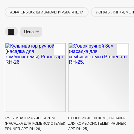
ВКА И
ДЕРЖАТЕЛИ
МАЛАЯ МЕХАНИЗАЦИЯ
АЭРАТОРЫ, КУЛЬТИВАТОРЫ И РЫХЛИТЕЛИ
ЛОПАТЫ, ТЯПКИ, МОТ
+7 (495) 197 87
УХОД
ОТПУГИВАТЕЛИ ОТ ПТИЦ, НАСЕКОМЫХ И
87
ГРЫЗУНОВ
САДОВАЯ ОДЕЖДА И ОБУВЬ
Фильтр.
Быстрые фильтры:
Цена
САДОВЫЙ ИНСТРУМЕНТ
СЕМЕНА
СРЕДСТВА ЗАЩИТЫ РАСТЕНИЙ И УДОБРЕНИЯ
ТОВАРЫ ДЛЯ БАНЬ И САУН
ТОВАРЫ ДЛЯ ПОЛИВА
ТОВАРЫ ДЛЯ ТУРИЗМА И ПИКНИКА
ТОВАРЫ И АПТЕКА ДЛЯ ПРУДА
ХОЗ ТОВАРЫ
Sale
Новинки
Акции
КУЛЬТИВАТОР РУЧНОЙ 7СМ
СОВОК РУЧНОЙ 8СМ (НАСАДКА
(НАСАДКА ДЛЯ КОМБИСИСТЕМЫ)
ДЛЯ КОМБИСИСТЕМЫ) PRUNER
PRUNER АРТ. RH-26,
АРТ. RH-25,