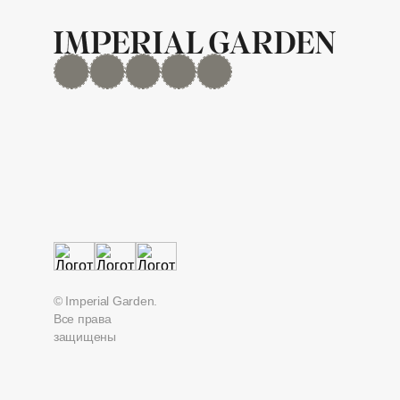
MAX
Дзен
YouTube
rutube
Telegram
© Imperial Garden.
Все права
защищены