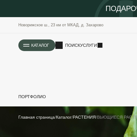
ПОДАРО
Новорижское ш., 23 км от МКАД, д. Захарово
ИСТОРИЯ
КАТАЛОГ
ПОИСК
УСЛУГИ
ПОРТФОЛИО
РАСТЕНИЯ
ОЗЕЛЕНЕНИЕ
Главная страница
Каталог
РАСТЕНИЯ
ВЬЮЩИЕСЯ РАСТ
САДОВЫЕ
ПРОЕКТИРОВАНИЕ
БЛАГОУСТРОЙСТВО