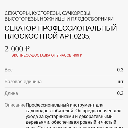
ВКА И
ДЕРЖАТЕЛИ
МАЛАЯ МЕХАНИЗАЦИЯ
СЕКАТОРЫ, КУСТОРЕЗЫ, СУЧКОРЕЗЫ,
+7 (495) 197 87
УХОД
ОТПУГИВАТЕЛИ ОТ ПТИЦ, НАСЕКОМЫХ И
ВЫСОТОРЕЗЫ, НОЖНИЦЫ И ПЛОДОСБОРНИКИ
87
ГРЫЗУНОВ
СЕКАТОР ПРОФЕССИОНАЛЬНЫЙ
САДОВАЯ ОДЕЖДА И ОБУВЬ
САДОВЫЙ ИНСТРУМЕНТ
ПЛОСКОСТНОЙ АРТ.0235,
СЕМЕНА
СРЕДСТВА ЗАЩИТЫ РАСТЕНИЙ И УДОБРЕНИЯ
2 000 ₽
ТОВАРЫ ДЛЯ БАНЬ И САУН
ТОВАРЫ ДЛЯ ПОЛИВА
ЭКСПРЕСС-ДОСТАВКА ОТ 2 ЧАСОВ, 499 ₽
ТОВАРЫ ДЛЯ ТУРИЗМА И ПИКНИКА
ТОВАРЫ И АПТЕКА ДЛЯ ПРУДА
Вес
0.3
ХОЗ ТОВАРЫ
Базовая единица
шт
Sale
Новинки
Акции
Длина
0.2
Описание
Профессиональный инструмент для
садоводов-любителей. Он предназначен для
ухода за кустарниками и декоративными
деревьями, обеспечивая ровный и чистый
срез. Секатор оснащен силовым механизмом