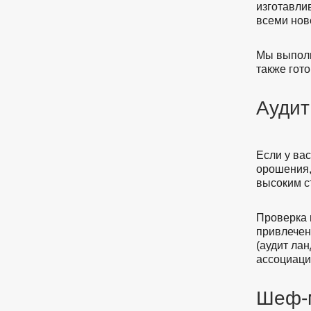
изготавли
всеми нов
Мы выполн
также гот
Аудит
Если у ва
орошения, 
высоким с
Проверка 
привлечен
(аудит ла
ассоциаци
Шеф-