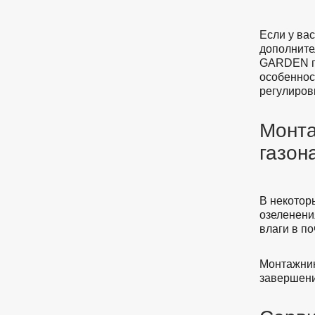
Если у вас
дополните
GARDEN по
особеннос
регулиров
Монта
газон
В некотор
озеленени
влаги в по
Монтажник
завершени