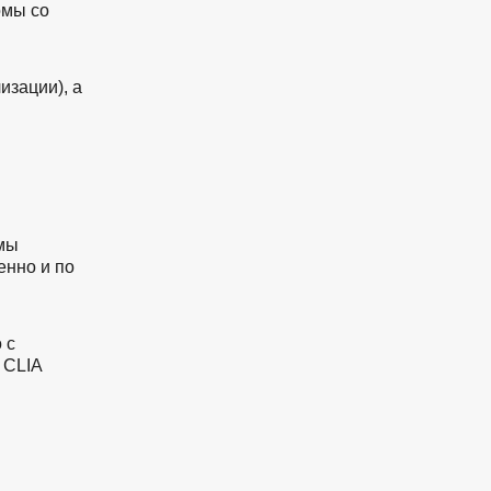
омы со
изации), а
емы
енно и по
 с
 CLIA