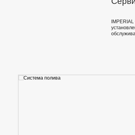
Серви
IMPERIAL 
установле
обслужива