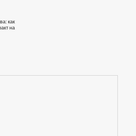
а: как
ракт на