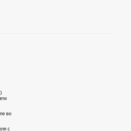
)
ети
ле во
еля с