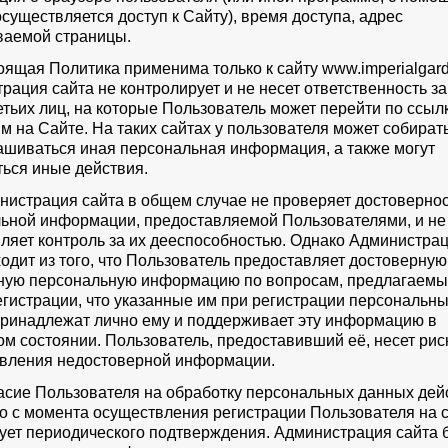
осуществляется доступ к Сайту), время доступа, адрес
аемой страницы.
тоящая Политика применима только к сайту www.imperialgard
рация сайта не контролирует и не несет ответственность за
етьих лиц, на которые Пользователь может перейти по ссыл
м на Сайте. На таких сайтах у пользователя может собират
ашиваться иная персональная информация, а также могут
ься иные действия.
инистрация сайта в общем случае не проверяет достоверно
ьной информации, предоставляемой Пользователями, и не
ляет контроль за их дееспособностью. Однако Администра
ходит из того, что Пользователь предоставляет достоверную
ную персональную информацию по вопросам, предлагаемы
гистрации, что указанные им при регистрации персональн
ринадлежат лично ему и поддерживает эту информацию в
ом состоянии. Пользователь, предоставивший её, несет рис
вления недостоверной информации.
ласие Пользователя на обработку персональных данных дей
о с момента осуществления регистрации Пользователя на с
бует периодического подтверждения. Администрация сайта 