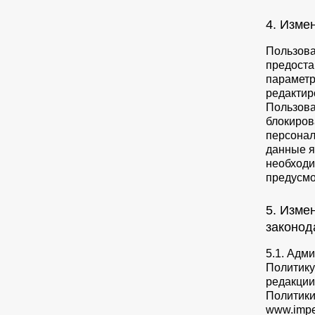
4. Изме
Пользова
предоста
параметр
редактир
Пользова
блокиров
персонал
данные я
необходи
предусмо
5. Изме
законод
5.1. Адм
Политику
редакции
Политики
www.impe