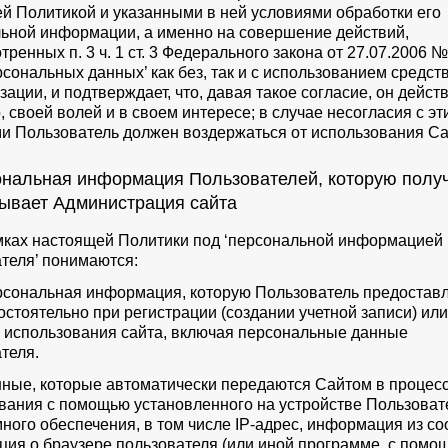
й Политикой и указанными в ней условиями обработки его
ьной информации, а именно на совершение действий,
ренных п. 3 ч. 1 ст. 3 Федерального закона от 27.07.2006 №
рсональных данных’ как без, так и с использованием средст
ации, и подтверждает, что, давая такое согласие, он дейст
, своей волей и в своем интересе; в случае несогласия с э
и Пользователь должен воздержаться от использования Са
ональная информация Пользователей, которую получ
ывает Администрация сайта
амках настоящей Политики под ‘персональной информацией
теля’ понимаются:
ерсональная информация, которую Пользователь предоставл
остоятельно при регистрации (создании учетной записи) или
 использования сайта, включая персональные данные
теля.
анные, которые автоматически передаются Сайтом в процесс
вания с помощью установленного на устройстве Пользоват
ного обеспечения, в том числе IP-адрес, информация из coo
ия о браузере пользователя (или иной программе, с помо