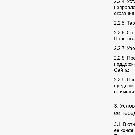
2.2.4. У
направле
оказания
2.2.5. Т
2.2.6. С
Пользова
2.2.7. У
2.2.8. П
поддержк
Сайта;
2.2.9. П
предложе
от имени
3. Усло
ее пере
3.1. В о
ее конфи