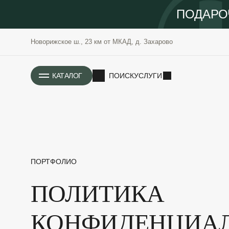
ПОДАРО
Новорижское ш., 23 км от МКАД, д. Захарово
ИСТОРИЯ
КАТАЛОГ
ПОИСК
УСЛУГИ
ПОРТФОЛИО
ПОЛИТИКА
РАСТЕНИЯ
ОЗЕЛЕНЕНИЕ
САДОВЫЕ
ПРОЕКТИРОВАНИЕ
КОНФИДЕНЦИА
БЛАГОУСТРОЙСТВО