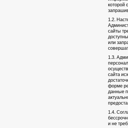
которой 
запрашив
1.2. Нас
Админист
сайты тр
доступны
или запр
совершат
1.3. Адм
персонал
осуществ
сайта ис
достаточ
форме ре
данные п
актуальн
предоста
1.4. Сог
бессрочн
и не тре