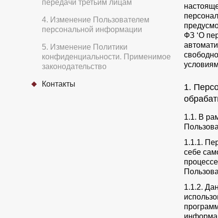
передачи третьим лицам
настояще
персонал
4. Изменение Пользователем
предусмот
персональной информации
ФЗ ‘О пе
автоматиз
5. Изменение Политики
свободно
конфиденциальности. Применимое
условиям
законодательство
Контакты
1. Перс
обрабат
1.1. В р
Пользова
1.1.1. П
себе сам
процессе
Пользова
1.1.2. Д
использо
программ
информац