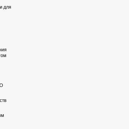
и для
ния
гом
АО
ств
ым