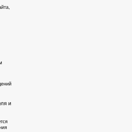
йта,
м
дений
еля и
ется
ния