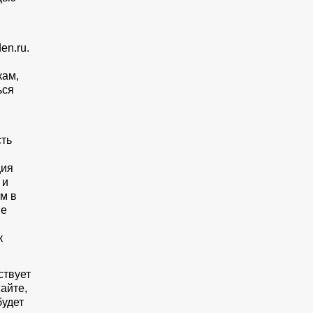
en.ru.
кам,
ься
сть
ция
 и
м в
ые
к
ствует
айте,
будет