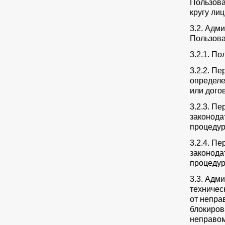
Пользова
кругу лиц
3.2. Адм
Пользова
3.2.1. П
3.2.2. П
определе
или дого
3.2.3. П
законода
процедур
3.2.4. П
законода
процедур
3.3. Адм
техничес
от непра
блокиров
неправом