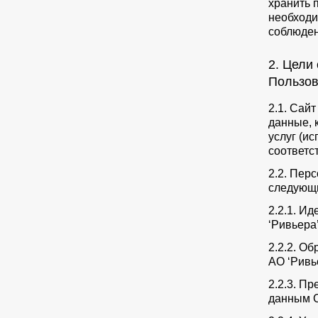
хранить 
необходи
соблюден
2. Цели
Пользов
2.1. Сай
данные, 
услуг (и
соответс
2.2. Пер
следующи
2.2.1. И
‘Ривьера’
2.2.2. О
АО ‘Ривь
2.2.3. П
данным С