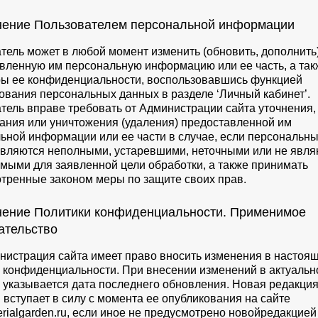
нение Пользователем персональной информации
тель может в любой момент изменить (обновить, дополнить
вленную им персональную информацию или ее часть, а так
ы ее конфиденциальности, воспользовавшись функцией
ования персональных данных в разделе ‘Личный кабинет’.
тель вправе требовать от Администрации сайта уточнения,
ания или уничтожения (удаления) предоставленной им
ьной информации или ее части в случае, если персональн
вляются неполными, устаревшими, неточными или не явля
мыми для заявленной цели обработки, а также принимать
тренные законом меры по защите своих прав.
нение Политики конфиденциальности. Применимое
ательство
инистрация сайта имеет право вносить изменения в настоя
 конфиденциальности. При внесении изменений в актуальн
 указывается дата последнего обновления. Новая редакци
 вступает в силу с момента ее опубликования на сайте
rialgarden.ru, если иное не предусмотрено новойредакцией