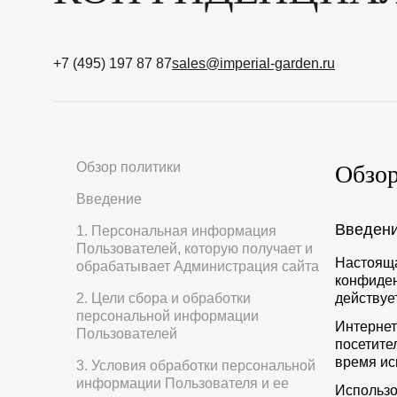
ПРИНАДЛЕЖНОСТИ
ДОСТАВКА И УХОД
+7 (495) 197 87 87
sales@imperial-garden.ru
Обзор
Обзор политики
Введение
Введен
1. Персональная информация
Пользователей, которую получает и
Настояща
обрабатывает Администрация сайта
+7 (495) 197 87 87
SALE
НОВИНКИ
АКЦИИ
конфиден
2. Цели сбора и обработки
действуе
персональной информации
Интернет
Пользователей
посетите
время ис
3. Условия обработки персональной
информации Пользователя и ее
Использо