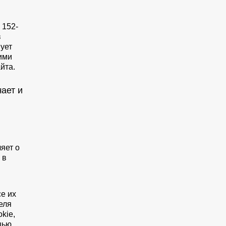
 152-
в
вует
тими
йта.
ает и
яет о
 в
е их
еля
kie,
щью