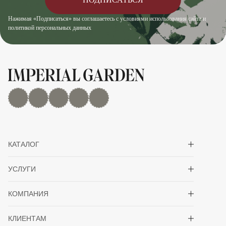
Нажимая «Подписаться» вы соглашаетесь с условиями использования сайта и
политикой персональных данных
MAX
Дзен
YouTube
rutube
Telegram
Показать/скрыть 
КАТАЛОГ
Показать/скрыть 
УСЛУГИ
Показать/скрыть 
КОМПАНИЯ
Показать/скрыть 
КЛИЕНТАМ