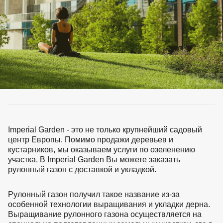
ВКА И
ДЕРЖАТЕЛИ
МАЛАЯ МЕХАНИЗАЦИЯ
+7 (495) 197 87
УХОД
ОТПУГИВАТЕЛИ ОТ ПТИЦ, НАСЕКОМЫХ И
87
ГРЫЗУНОВ
САДОВАЯ ОДЕЖДА И ОБУВЬ
САДОВЫЙ ИНСТРУМЕНТ
СЕМЕНА
СРЕДСТВА ЗАЩИТЫ РАСТЕНИЙ И УДОБРЕНИЯ
ТОВАРЫ ДЛЯ БАНЬ И САУН
ТОВАРЫ ДЛЯ ПОЛИВА
ТОВАРЫ ДЛЯ ТУРИЗМА И ПИКНИКА
ТОВАРЫ И АПТЕКА ДЛЯ ПРУДА
ХОЗ ТОВАРЫ
Imperial Garden - это не только крупнейший садовый
центр Европы. Помимо продажи деревьев и
кустарников, мы оказываем услуги по озеленению
Sale
Новинки
Акции
участка. В Imperial Garden Вы можете заказать
рулонный газон с доставкой и укладкой.
Рулонный газон получил такое название из-за
особенной технологии выращивания и укладки дерна.
Выращивание рулонного газона осуществляется на