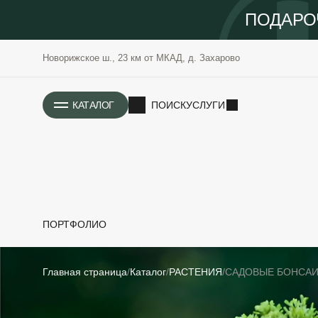
ПОДАРО
Новорижское ш., 23 км от МКАД, д. Захарово
ИСТОРИЯ
КАТАЛОГ
ПОИСК
УСЛУГИ
ПОРТФОЛИО
РАСТЕНИЯ
ОЗЕЛЕНЕНИЕ
Главная страница
Каталог
РАСТЕНИЯ
САДОВЫЕ БОНСАИ
САДОВЫЕ
ПРОЕКТИРОВАНИЕ
БЛАГОУСТРОЙСТВО