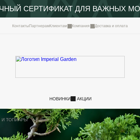
ЧНЫЙ СЕРТИФИКАТ ДЛЯ ВАЖНЫХ М
КОМПА
Контакты
Партнерам
Клиентам
Компания
Доставка и оплата
ПОРТФ
IMPERI
НОВОС
КОНТА
НОВИНКИ
АКЦИИ
 И ТОПИАРЫ