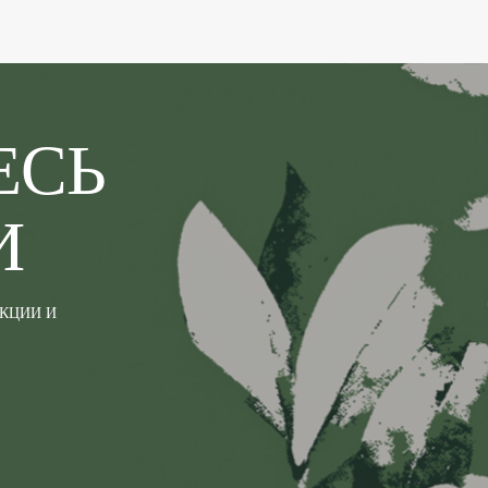
ЕСЬ
И
АКЦИИ И