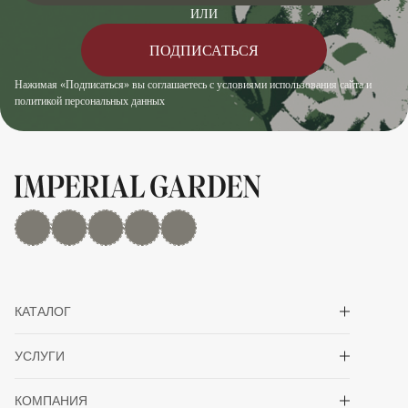
ИЛИ
ПОДПИСАТЬСЯ
Нажимая «Подписаться» вы соглашаетесь с условиями использования сайта и
политикой персональных данных
MAX
Дзен
YouTube
rutube
Telegram
Показать/скрыть 
КАТАЛОГ
Показать/скрыть 
УСЛУГИ
Показать/скрыть 
КОМПАНИЯ