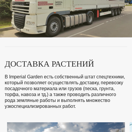
ВКА И
ДЕРЖАТЕЛИ
МАЛАЯ МЕХАНИЗАЦИЯ
+7 (495) 197 87
УХОД
ОТПУГИВАТЕЛИ ОТ ПТИЦ, НАСЕКОМЫХ И
87
ГРЫЗУНОВ
САДОВАЯ ОДЕЖДА И ОБУВЬ
САДОВЫЙ ИНСТРУМЕНТ
СЕМЕНА
СРЕДСТВА ЗАЩИТЫ РАСТЕНИЙ И УДОБРЕНИЯ
ТОВАРЫ ДЛЯ БАНЬ И САУН
ТОВАРЫ ДЛЯ ПОЛИВА
ДОСТАВКА РАСТЕНИЙ
ТОВАРЫ ДЛЯ ТУРИЗМА И ПИКНИКА
ТОВАРЫ И АПТЕКА ДЛЯ ПРУДА
ХОЗ ТОВАРЫ
В Imperial Garden есть собственный штат спецтехники,
который позволяет осуществлять доставку, перевозку
посадочного материала или грузов (песка, грунта,
Sale
Новинки
Акции
торфа, навоза и тд.) а также проводить различного
рода земляные работы и выполнять множество
узкоспециализированных работ.