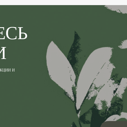
ЕСЬ
И
АКЦИИ И