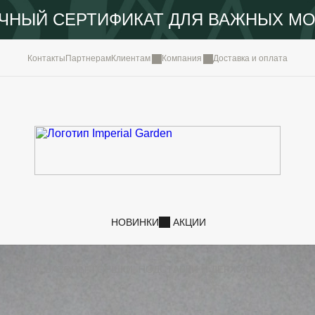
ЧНЫЙ СЕРТИФИКАТ ДЛЯ ВАЖНЫХ М
КОМПА
Контакты
Партнерам
Клиентам
Компания
Доставка и оплата
ПОРТФ
IMPERI
НОВОС
КОНТА
НОВИНКИ
АКЦИИ
И
КАШПО, ВАЗОНЫ, ГОРШКИ, ПОДСТАВКИ И ДЕРЖАТЕЛИ