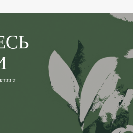
ЕСЬ
И
АКЦИИ И