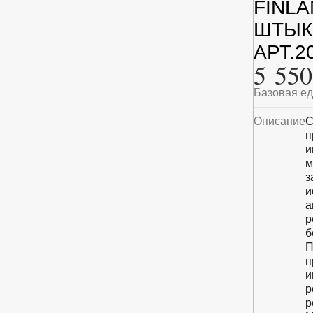
FINL
ШТЫК
АРТ.2
5 550
Базовая е
Описание
С
п
и
м
з
и
а
р
б
П
п
и
р
р