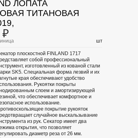
AND ЛОПАТА
ОВАЯ ТИТАНОВАЯ
019,
 ₽
диница
шт
екатор плоскостной FINLAND 1717
редставляет собой профессиональный
нструмент, изготовленный из кованой стали
арки SK5. Специальная форма лезвий и их
агнутые края обеспечивают удобство
спользования. Рукоятки покрыты
нодированным слоем и амортизирующей
езиной, что обеспечивает комфортное и
езопасное использование.
ротивоскользящее покрытие рукояток
редотвращает случайное выскальзывание
нструмента из рук. Секатор имеет два
ежима открытия, что позволяет
егулировать диаметр реза от 26 мм.