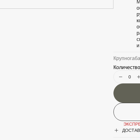
М
о
р
к
о
р
с
и
Крупногаб
Количество
ЭКСПРЕ
ДОСТАВ