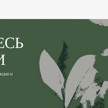
ЕСЬ
И
АКЦИИ И