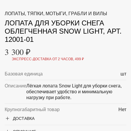
ВКА И
ДЕРЖАТЕЛИ
МАЛАЯ МЕХАНИЗАЦИЯ
ЛОПАТЫ, ТЯПКИ, МОТЫГИ, ГРАБЛИ И ВИЛЫ
+7 (495) 197 87
УХОД
ОТПУГИВАТЕЛИ ОТ ПТИЦ, НАСЕКОМЫХ И
87
ЛОПАТА ДЛЯ УБОРКИ СНЕГА
ГРЫЗУНОВ
САДОВАЯ ОДЕЖДА И ОБУВЬ
ОБЛЕГЧЕННАЯ SNOW LIGHT, АРТ.
САДОВЫЙ ИНСТРУМЕНТ
12001-01
СЕМЕНА
СРЕДСТВА ЗАЩИТЫ РАСТЕНИЙ И УДОБРЕНИЯ
3 300 ₽
ТОВАРЫ ДЛЯ БАНЬ И САУН
ТОВАРЫ ДЛЯ ПОЛИВА
ЭКСПРЕСС-ДОСТАВКА ОТ 2 ЧАСОВ, 499 ₽
ТОВАРЫ ДЛЯ ТУРИЗМА И ПИКНИКА
ТОВАРЫ И АПТЕКА ДЛЯ ПРУДА
Базовая единица
шт
ХОЗ ТОВАРЫ
Описание
Лёгкая лопата Snow Light для уборки снега,
Sale
Новинки
Акции
обеспечивает удобство и минимальную
нагрузку при работе.
Крупногабаритный товар
Нет
ДОСТАВКА