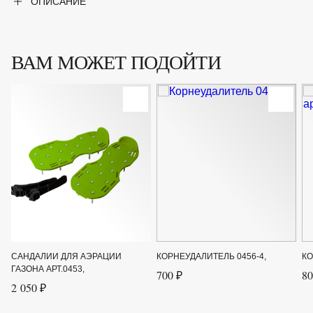
ОПИСАНИЕ
ВАМ МОЖЕТ ПОДОЙТИ
САНДАЛИИ ДЛЯ АЭРАЦИИ
КОРНЕУДАЛИТЕЛЬ 0456-4,
КО
ГАЗОНА АРТ.0453,
700 ₽
80
2 050 ₽