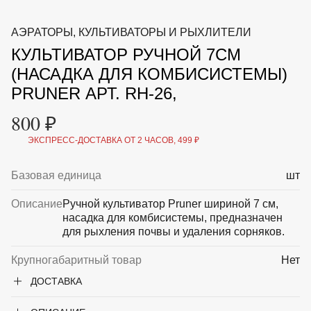
ВКА И
ДЕРЖАТЕЛИ
МАЛАЯ МЕХАНИЗАЦИЯ
АЭРАТОРЫ, КУЛЬТИВАТОРЫ И РЫХЛИТЕЛИ
+7 (495) 197 87
УХОД
ОТПУГИВАТЕЛИ ОТ ПТИЦ, НАСЕКОМЫХ И
87
КУЛЬТИВАТОР РУЧНОЙ 7СМ
ГРЫЗУНОВ
САДОВАЯ ОДЕЖДА И ОБУВЬ
(НАСАДКА ДЛЯ КОМБИСИСТЕМЫ)
САДОВЫЙ ИНСТРУМЕНТ
PRUNER АРТ. RH-26,
СЕМЕНА
СРЕДСТВА ЗАЩИТЫ РАСТЕНИЙ И УДОБРЕНИЯ
800 ₽
ТОВАРЫ ДЛЯ БАНЬ И САУН
ТОВАРЫ ДЛЯ ПОЛИВА
ЭКСПРЕСС-ДОСТАВКА ОТ 2 ЧАСОВ, 499 ₽
ТОВАРЫ ДЛЯ ТУРИЗМА И ПИКНИКА
ТОВАРЫ И АПТЕКА ДЛЯ ПРУДА
Базовая единица
шт
ХОЗ ТОВАРЫ
Описание
Ручной культиватор Pruner шириной 7 см,
Sale
Новинки
Акции
насадка для комбисистемы, предназначен
для рыхления почвы и удаления сорняков.
Крупногабаритный товар
Нет
ДОСТАВКА