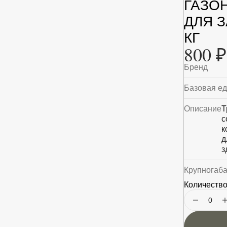
ГАЗО
ДЛЯ З
КГ
800 ₽
Бренд
Базовая е
Описание
Т
с
к
д
з
Крупногаб
Количество