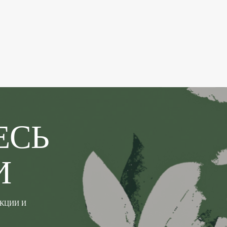
ЕСЬ
И
АКЦИИ И