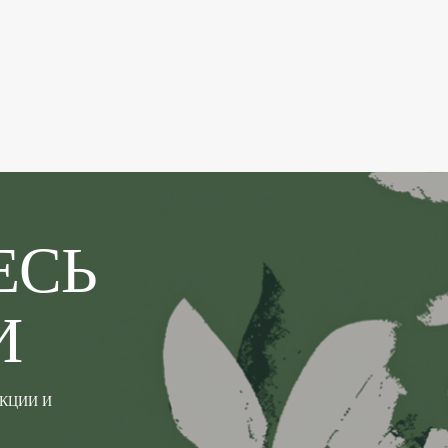
ЕСЬ
И
АКЦИИ И