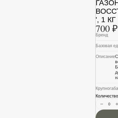
ГАЗО
ВОСС
', 1 КГ
700 ₽
Бренд
Базовая е
Описание
С
в
Б
д
н
Крупногаб
Количество