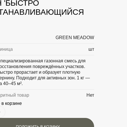
Н 'БЫСТРО
ТАНАВЛИВАЮЩИЙСЯ
GREEN MEADOW
диница
шт
пециализированная газонная смесь для
осстановления повреждённых участков.
ыстро прорастает и образует плотную
ернину. Подходит для активных зон. 1 кг —
а 40–45 м².
аритный товар
Нет
 в корзине
ПОЛОЖИТЬ В КОЗИНУ