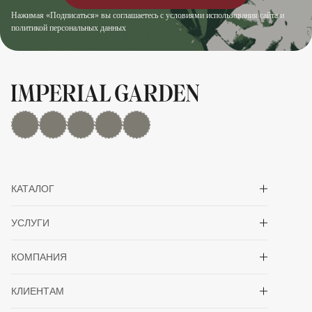
Нажимая «Подписаться» вы соглашаетесь с условиями использования сайта и
политикой персональных данных
MAX
Дзен
YouTube
rutube
Telegram
Показать/скрыть 
КАТАЛОГ
Показать/скрыть 
УСЛУГИ
Показать/скрыть 
КОМПАНИЯ
Показать/скрыть 
КЛИЕНТАМ