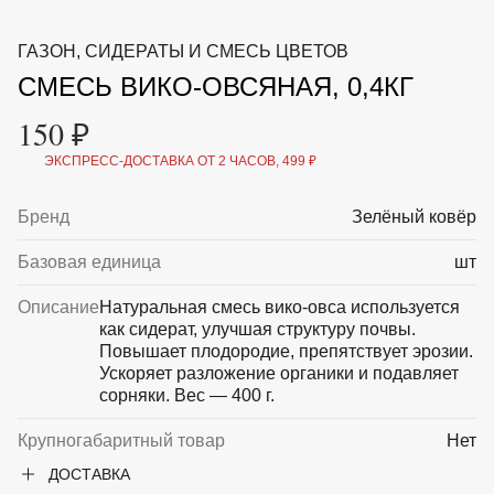
ВКА И
ДЕРЖАТЕЛИ
МАЛАЯ МЕХАНИЗАЦИЯ
ГАЗОН, СИДЕРАТЫ И СМЕСЬ ЦВЕТОВ
+7 (495) 197 87
УХОД
ОТПУГИВАТЕЛИ ОТ ПТИЦ, НАСЕКОМЫХ И
87
СМЕСЬ ВИКО-ОВСЯНАЯ, 0,4КГ
ГРЫЗУНОВ
САДОВАЯ ОДЕЖДА И ОБУВЬ
150 ₽
САДОВЫЙ ИНСТРУМЕНТ
СЕМЕНА
ЭКСПРЕСС-ДОСТАВКА ОТ 2 ЧАСОВ, 499 ₽
СРЕДСТВА ЗАЩИТЫ РАСТЕНИЙ И УДОБРЕНИЯ
ТОВАРЫ ДЛЯ БАНЬ И САУН
ТОВАРЫ ДЛЯ ПОЛИВА
Бренд
Зелёный ковёр
ТОВАРЫ ДЛЯ ТУРИЗМА И ПИКНИКА
ТОВАРЫ И АПТЕКА ДЛЯ ПРУДА
Базовая единица
шт
ХОЗ ТОВАРЫ
Описание
Натуральная смесь вико-овса используется
как сидерат, улучшая структуру почвы.
Sale
Новинки
Акции
Повышает плодородие, препятствует эрозии.
Ускоряет разложение органики и подавляет
сорняки. Вес — 400 г.
Крупногабаритный товар
Нет
ДОСТАВКА