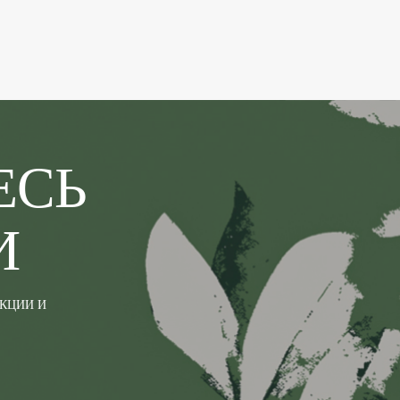
ЕСЬ
И
АКЦИИ И