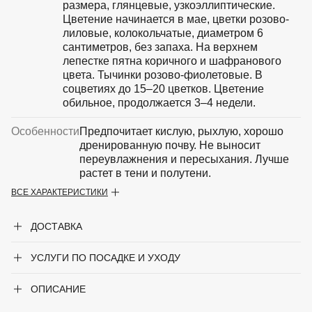
размера, глянцевые, узкоэллиптические.
Цветение начинается в мае, цветки розово-
лиловые, колокольчатые, диаметром 6
сантиметров, без запаха. На верхнем
лепестке пятна коричного и шафранового
цвета. Тычинки розово-фиолетовые. В
соцветиях до 15–20 цветков. Цветение
обильное, продолжается 3–4 недели.
Особенности
Предпочитает кислую, рыхлую, хорошо
дренированную почву. Не выносит
переувлажнения и пересыхания. Лучше
растет в тени и полутени.
ВСЕ ХАРАКТЕРИСТИКИ
Период цветения
Май-июнь
ДОСТАВКА
Крупногабаритный товар
Да
УСЛУГИ ПО ПОСАДКЕ И УХОДУ
Род
Рододендрон
Сорт
'Roseum Elegans'
ОПИСАНИЕ