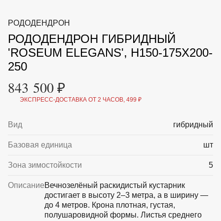
ВКА И
ДЕРЖАТЕЛИ
МАЛАЯ МЕХАНИЗАЦИЯ
РОДОДЕНДРОН
+7 (495) 197 87
УХОД
ОТПУГИВАТЕЛИ ОТ ПТИЦ, НАСЕКОМЫХ И
87
РОДОДЕНДРОН ГИБРИДНЫЙ
ГРЫЗУНОВ
САДОВАЯ ОДЕЖДА И ОБУВЬ
'ROSEUM ELEGANS', H150-175X200-
САДОВЫЙ ИНСТРУМЕНТ
250
СЕМЕНА
СРЕДСТВА ЗАЩИТЫ РАСТЕНИЙ И УДОБРЕНИЯ
843 500 ₽
ТОВАРЫ ДЛЯ БАНЬ И САУН
ТОВАРЫ ДЛЯ ПОЛИВА
ЭКСПРЕСС-ДОСТАВКА ОТ 2 ЧАСОВ, 499 ₽
ТОВАРЫ ДЛЯ ТУРИЗМА И ПИКНИКА
ТОВАРЫ И АПТЕКА ДЛЯ ПРУДА
Вид
гибридный
ХОЗ ТОВАРЫ
Базовая единица
шт
Sale
Новинки
Акции
Зона зимостойкости
5
Описание
Вечнозелёный раскидистый кустарник
достигает в высоту 2–3 метра, а в ширину —
до 4 метров. Крона плотная, густая,
полушаровидной формы. Листья среднего