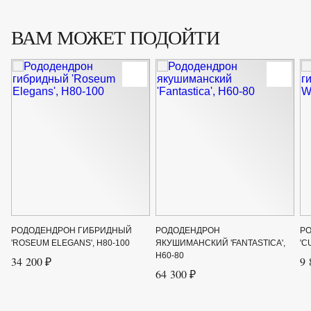
Форма
Раскидистый кустарник
ВАМ МОЖЕТ ПОДОЙТИ
Цвет листвы
Зелёный
Цвет цветка
Розовый
Ширина до
4
Ширина от
4
РОДОДЕНДРОН ГИБРИДНЫЙ
РОДОДЕНДРОН
Р
'ROSEUM ELEGANS', H80-100
ЯКУШИМАНСКИЙ 'FANTASTICA',
'C
H60-80
34 200 ₽
9 
64 300 ₽