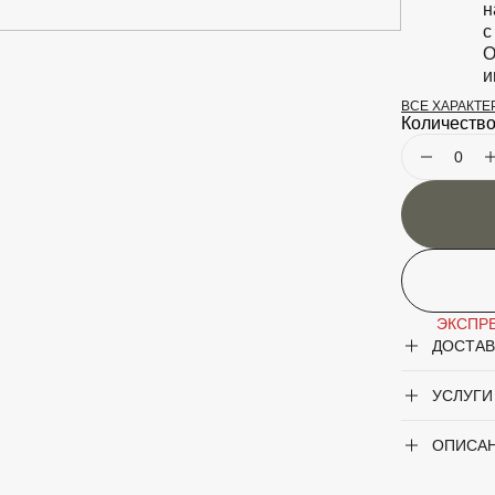
н
с
О
и
ВСЕ ХАРАКТ
Особеннос
Количество
Период цв
ЭКСПРЕ
ДОСТАВ
Крупногаб
УСЛУГИ
Род
ОПИСА
Сорт