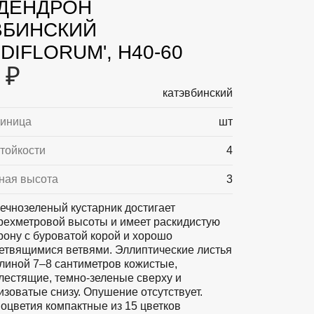
ДЕНДРОН
ВБИНСКИЙ
DIFLORUM', H40-60
 ₽
катэвбинский
диница
шт
тойкости
4
ная высота
3
ечнозеленый кустарник достигает
рехметровой высоты и имеет раскидистую
рону с буроватой корой и хорошо
етвящимися ветвями. Эллиптические листья
линой 7–8 сантиметров кожистые,
лестящие, темно-зеленые сверху и
изоватые снизу. Опушение отсутствует.
оцветия компактные из 15 цветков