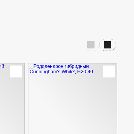
Раскидистый кустарник
вы
Зелёный
а
Сиреневый
3.5
Предыдущий слайд
Следующий с
3.5