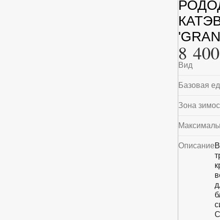
РОДО
КАТЭ
'GRAN
8 400
Вид
Базовая е
Зона зимос
Максималь
Описание
В
т
к
в
д
б
с
С