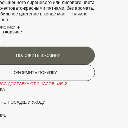
асыщенного сиреневого или лилового цвета
 желтовато-красными пятнами, без аромата.
бильное цветение в конце мая — начале
юня.
ЕРИСТИКИ
ти
Светолюбив. Лучше растет в полутени.
 в корзине
Предпочитает хорошо дренированные,
влагоемкие, увлажненные, хорошо
гумусированные, супесчаные и
суглинистые почвы кислой реакции,
ПОЛОЖИТЬ В КОЗИНУ
умеренного плодородия. Не выносит
пересушенных, избыточно увлажненных,
тяжелых глинистых почв.
ОФОРМИТЬ ПОКУПКУ
етения
Май-июнь
СС-ДОСТАВКА ОТ 2 ЧАСОВ, 499 ₽
КА
аритный товар
Нет
 ПО ПОСАДКЕ И УХОДУ
Рододендрон
НИЕ
'Grandiflorum'