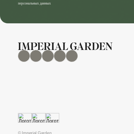
персональных данных
MAX
Дзен
YouTube
rutube
Telegram
© Imperial Garden.