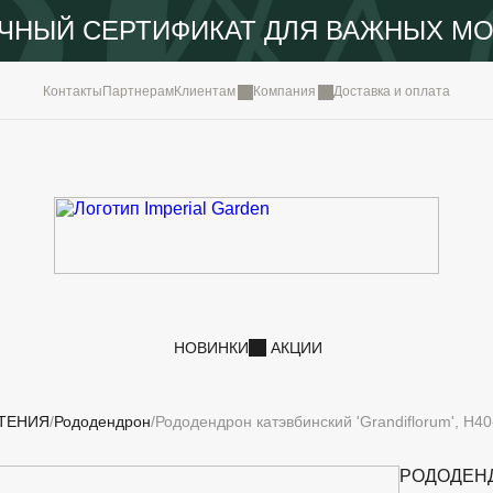
ЧНЫЙ СЕРТИФИКАТ ДЛЯ ВАЖНЫХ М
КОМПА
Контакты
Партнерам
Клиентам
Компания
Доставка и оплата
ПОРТФ
IMPERI
НОВОС
КОНТА
НОВИНКИ
АКЦИИ
ТЕНИЯ
Рододендрон
Рододендрон катэвбинский 'Grandiflorum', H40
РОДОДЕН