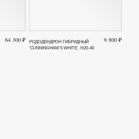
64 300 ₽
9 800 ₽
РОДОДЕНДРОН ГИБРИДНЫЙ
РОДО
'CUNNINGHAM'S WHITE', H20-40
КАТЭ
'GRAN
100Х1