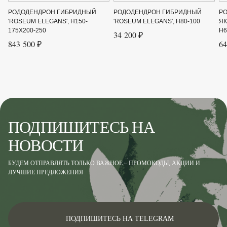
Род
Рододендрон
РОДОДЕНДРОН ГИБРИДНЫЙ
РОДОДЕНДРОН ГИБРИДНЫЙ
Р
'ROSEUM ELEGANS', H150-
'ROSEUM ELEGANS', H80-100
ЯК
Сорт
'Cunningham's White'
175X200-250
H6
34 200 ₽
843 500 ₽
64
Форма
Вечнозелёный кустарник
Цвет листвы
Зелёный
Цвет цветка
Белый
ПОДПИШИТЕСЬ НА
НОВОСТИ
БУДЕМ ОТПРАВЛЯТЬ ТОЛЬКО ВАЖНОЕ – ПРОМОКОДЫ, АКЦИИ И
ЛУЧШИЕ ПРЕДЛОЖЕНИЯ
ПОДПИШИТЕСЬ НА TELEGRAM