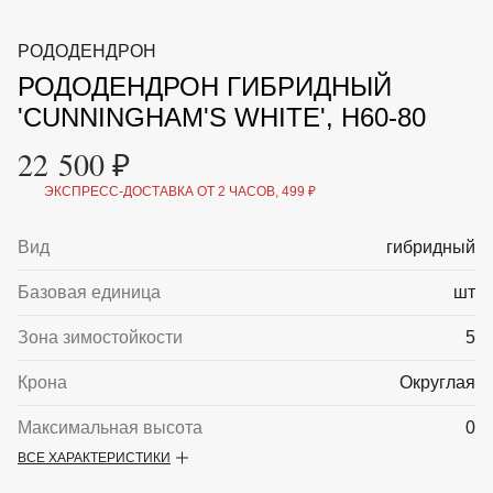
ВКА И
ДЕРЖАТЕЛИ
МАЛАЯ МЕХАНИЗАЦИЯ
РОДОДЕНДРОН
+7 (495) 197 87
УХОД
ОТПУГИВАТЕЛИ ОТ ПТИЦ, НАСЕКОМЫХ И
87
РОДОДЕНДРОН ГИБРИДНЫЙ
ГРЫЗУНОВ
САДОВАЯ ОДЕЖДА И ОБУВЬ
'CUNNINGHAM'S WHITE', H60-80
САДОВЫЙ ИНСТРУМЕНТ
СЕМЕНА
22 500 ₽
СРЕДСТВА ЗАЩИТЫ РАСТЕНИЙ И УДОБРЕНИЯ
ТОВАРЫ ДЛЯ БАНЬ И САУН
ЭКСПРЕСС-ДОСТАВКА ОТ 2 ЧАСОВ, 499 ₽
ТОВАРЫ ДЛЯ ПОЛИВА
ТОВАРЫ ДЛЯ ТУРИЗМА И ПИКНИКА
Вид
гибридный
ТОВАРЫ И АПТЕКА ДЛЯ ПРУДА
ХОЗ ТОВАРЫ
Базовая единица
шт
Sale
Новинки
Акции
Зона зимостойкости
5
Крона
Округлая
Максимальная высота
0
ВСЕ ХАРАКТЕРИСТИКИ
Описание
Рододендрон гибридный 'Cunningham's