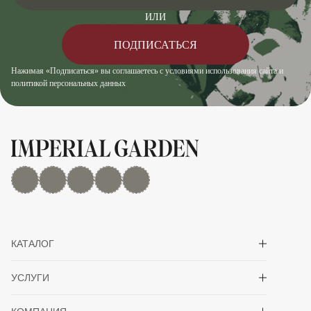
ИЛИ
ПОДПИСАТЬСЯ
Нажимая «Подписаться» вы соглашаетесь с условиями использования сайта и
политикой персональных данных
MAX
Дзен
YouTube
rutube
Telegram
Показать/скрыть 
КАТАЛОГ
Показать/скрыть 
УСЛУГИ
Показать/скрыть 