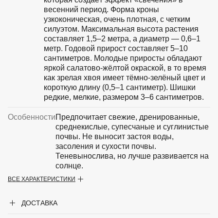
весенний период. Форма кроны
узкоконическая, очень плотная, с четким
силуэтом. Максимальная высота растения
составляет 1,5–2 метра, а диаметр — 0,6–1
метр. Годовой прирост составляет 5–10
сантиметров. Молодые приросты обладают
яркой салатово-жёлтой окраской, в то время
как зрелая хвоя имеет тёмно-зелёный цвет и
короткую длину (0,5–1 сантиметр). Шишки
редкие, мелкие, размером 3–6 сантиметров.
Особенности
Предпочитает свежие, дренированные,
среднекислые, супесчаные и суглинистые
почвы. Не выносит застоя воды,
засоления и сухости почвы.
Теневынослива, но лучше развивается на
солнце.
ВСЕ ХАРАКТЕРИСТИКИ
Крупногабаритный товар
Нет
ДОСТАВКА
Род
Ель