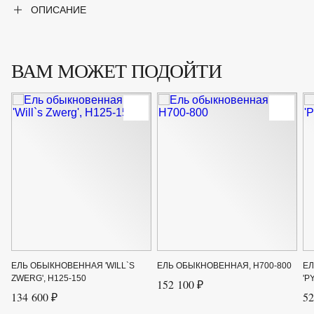
ОПИСАНИЕ
Сорт
'Will`s Zwerg'
Форма
Хвойное дерево
ВАМ МОЖЕТ ПОДОЙТИ
ЕЛЬ ОБЫКНОВЕННАЯ 'WILL`S
ЕЛЬ ОБЫКНОВЕННАЯ, H700-800
Е
ZWERG', H125-150
'P
152 100 ₽
134 600 ₽
52