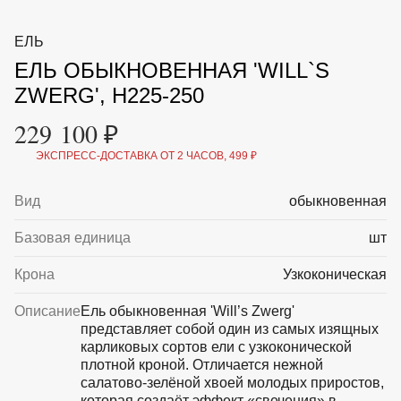
ВКА И
ДЕРЖАТЕЛИ
МАЛАЯ МЕХАНИЗАЦИЯ
ЕЛЬ
+7 (495) 197 87
УХОД
ОТПУГИВАТЕЛИ ОТ ПТИЦ, НАСЕКОМЫХ И
87
ЕЛЬ ОБЫКНОВЕННАЯ 'WILL`S
ГРЫЗУНОВ
САДОВАЯ ОДЕЖДА И ОБУВЬ
ZWERG', H225-250
САДОВЫЙ ИНСТРУМЕНТ
СЕМЕНА
229 100 ₽
СРЕДСТВА ЗАЩИТЫ РАСТЕНИЙ И УДОБРЕНИЯ
ТОВАРЫ ДЛЯ БАНЬ И САУН
ЭКСПРЕСС-ДОСТАВКА ОТ 2 ЧАСОВ, 499 ₽
ТОВАРЫ ДЛЯ ПОЛИВА
ТОВАРЫ ДЛЯ ТУРИЗМА И ПИКНИКА
Вид
обыкновенная
ТОВАРЫ И АПТЕКА ДЛЯ ПРУДА
ХОЗ ТОВАРЫ
Базовая единица
шт
Sale
Новинки
Акции
Крона
Узкоконическая
Описание
Ель обыкновенная 'Will’s Zwerg'
представляет собой один из самых изящных
карликовых сортов ели с узкоконической
плотной кроной. Отличается нежной
салатово-зелёной хвоей молодых приростов,
которая создаёт эффект «свечения» в