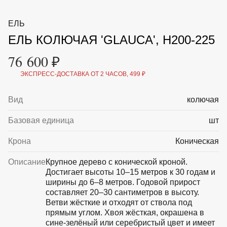
ВКА И
ДЕРЖАТЕЛИ
МАЛАЯ МЕХАНИЗАЦИЯ
ЕЛЬ
+7 (495) 197 87
УХОД
ОТПУГИВАТЕЛИ ОТ ПТИЦ, НАСЕКОМЫХ И
87
ЕЛЬ КОЛЮЧАЯ 'GLAUCA', H200-225
ГРЫЗУНОВ
САДОВАЯ ОДЕЖДА И ОБУВЬ
76 600 ₽
САДОВЫЙ ИНСТРУМЕНТ
СЕМЕНА
ЭКСПРЕСС-ДОСТАВКА ОТ 2 ЧАСОВ, 499 ₽
СРЕДСТВА ЗАЩИТЫ РАСТЕНИЙ И УДОБРЕНИЯ
ТОВАРЫ ДЛЯ БАНЬ И САУН
ТОВАРЫ ДЛЯ ПОЛИВА
Вид
колючая
ТОВАРЫ ДЛЯ ТУРИЗМА И ПИКНИКА
ТОВАРЫ И АПТЕКА ДЛЯ ПРУДА
Базовая единица
шт
ХОЗ ТОВАРЫ
Крона
Коническая
Sale
Новинки
Акции
Описание
Крупное дерево с конической кроной.
Достигает высоты 10–15 метров к 30 годам и
ширины до 6–8 метров. Годовой прирост
составляет 20–30 сантиметров в высоту.
Ветви жёсткие и отходят от ствола под
прямым углом. Хвоя жёсткая, окрашена в
сине-зелёный или серебристый цвет и имеет