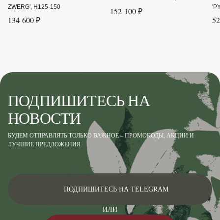
ZWERG', H125-150
'P
152 100 ₽
134 600 ₽
52
ПОДПИШИТЕСЬ НА
НОВОСТИ
БУДЕМ ОТПРАВЛЯТЬ ТОЛЬКО ВАЖНОЕ – ПРОМОКОДЫ, АКЦИИ И
ЛУЧШИЕ ПРЕДЛОЖЕНИЯ
ПОДПИШИТЕСЬ НА TELEGRAM
ИЛИ