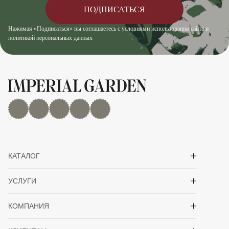
ПОДПИСАТЬСЯ
Нажимая «Подписаться» вы соглашаетесь с условиями использования сайта и
политикой персональных данных
MAX
Дзен
YouTube
rutube
Telegram
Показать/скрыть 
КАТАЛОГ
Показать/скрыть 
УСЛУГИ
Показать/скрыть 
КОМПАНИЯ
Показать/скрыть 