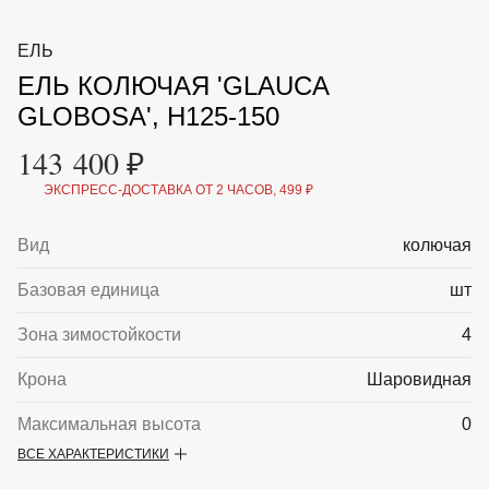
ВКА И
ДЕРЖАТЕЛИ
МАЛАЯ МЕХАНИЗАЦИЯ
ЕЛЬ
+7 (495) 197 87
УХОД
ОТПУГИВАТЕЛИ ОТ ПТИЦ, НАСЕКОМЫХ И
87
ЕЛЬ КОЛЮЧАЯ 'GLAUCA
ГРЫЗУНОВ
САДОВАЯ ОДЕЖДА И ОБУВЬ
GLOBOSA', H125-150
САДОВЫЙ ИНСТРУМЕНТ
СЕМЕНА
143 400 ₽
СРЕДСТВА ЗАЩИТЫ РАСТЕНИЙ И УДОБРЕНИЯ
ТОВАРЫ ДЛЯ БАНЬ И САУН
ЭКСПРЕСС-ДОСТАВКА ОТ 2 ЧАСОВ, 499 ₽
ТОВАРЫ ДЛЯ ПОЛИВА
ТОВАРЫ ДЛЯ ТУРИЗМА И ПИКНИКА
Вид
колючая
ТОВАРЫ И АПТЕКА ДЛЯ ПРУДА
ХОЗ ТОВАРЫ
Базовая единица
шт
Sale
Новинки
Акции
Зона зимостойкости
4
Крона
Шаровидная
Максимальная высота
0
ВСЕ ХАРАКТЕРИСТИКИ
Описание
Ель колючая 'Glauca Globosa' - карликовая