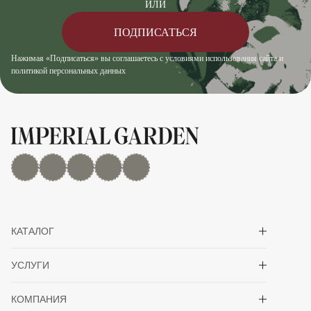
ИЛИ
ПОДПИСАТЬСЯ
Нажимая «Подписаться» вы соглашаетесь с условиями использования сайта и
политикой персональных данных
MAX
Дзен
YouTube
rutube
Telegram
Показать/скрыть 
КАТАЛОГ
Показать/скрыть 
УСЛУГИ
Показать/скрыть 
КОМПАНИЯ