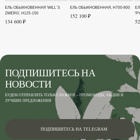
Сорт
'Glauca Globosa'
ЕЛЬ ОБЫКНОВЕННАЯ 'WILL`S
ЕЛЬ ОБЫКНОВЕННАЯ, H700-800
Е
ZWERG', H125-150
'P
152 100 ₽
Цвет хвои
Серебристо-голубой
134 600 ₽
52
Ширина до
2.5
Ширина от
1.5
ПОДПИШИТЕСЬ НА
НОВОСТИ
БУДЕМ ОТПРАВЛЯТЬ ТОЛЬКО ВАЖНОЕ – ПРОМОКОДЫ, АКЦИИ И
ЛУЧШИЕ ПРЕДЛОЖЕНИЯ
ПОДПИШИТЕСЬ НА TELEGRAM