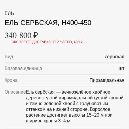
ВКА И
ДЕРЖАТЕЛИ
МАЛАЯ МЕХАНИЗАЦИЯ
ЕЛЬ
+7 (495) 197 87
УХОД
ОТПУГИВАТЕЛИ ОТ ПТИЦ, НАСЕКОМЫХ И
87
ЕЛЬ СЕРБСКАЯ, H400-450
ГРЫЗУНОВ
САДОВАЯ ОДЕЖДА И ОБУВЬ
340 800 ₽
САДОВЫЙ ИНСТРУМЕНТ
СЕМЕНА
ЭКСПРЕСС-ДОСТАВКА ОТ 2 ЧАСОВ, 499 ₽
СРЕДСТВА ЗАЩИТЫ РАСТЕНИЙ И УДОБРЕНИЯ
ТОВАРЫ ДЛЯ БАНЬ И САУН
ТОВАРЫ ДЛЯ ПОЛИВА
Вид
сербская
ТОВАРЫ ДЛЯ ТУРИЗМА И ПИКНИКА
ТОВАРЫ И АПТЕКА ДЛЯ ПРУДА
Базовая единица
шт
ХОЗ ТОВАРЫ
Крона
Пирамидальная
Sale
Новинки
Акции
Описание
Ель сербская — вечнозелёное хвойное
дерево с узкой пирамидальной густой кроной
и тёмно-зелёной хвоей с голубоватым
оттенком на нижней стороне. Взрослое
растение достигает высоты 15–20 м при
ширине кроны 3–4 м.