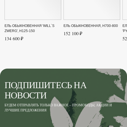
ЕЛЬ ОБЫКНОВЕННАЯ 'WILL`S
ЕЛЬ ОБЫКНОВЕННАЯ, H700-800
Е
ZWERG', H125-150
'P
152 100 ₽
134 600 ₽
52
ПОДПИШИТЕСЬ НА
НОВОСТИ
БУДЕМ ОТПРАВЛЯТЬ ТОЛЬКО ВАЖНОЕ – ПРОМОКОДЫ, АКЦИИ И
ЛУЧШИЕ ПРЕДЛОЖЕНИЯ