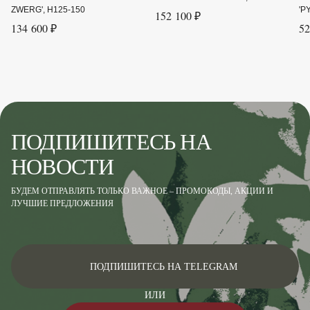
ZWERG', H125-150
'P
152 100 ₽
134 600 ₽
52
ПОДПИШИТЕСЬ НА
НОВОСТИ
БУДЕМ ОТПРАВЛЯТЬ ТОЛЬКО ВАЖНОЕ – ПРОМОКОДЫ, АКЦИИ И
ЛУЧШИЕ ПРЕДЛОЖЕНИЯ
ПОДПИШИТЕСЬ НА TELEGRAM
ИЛИ