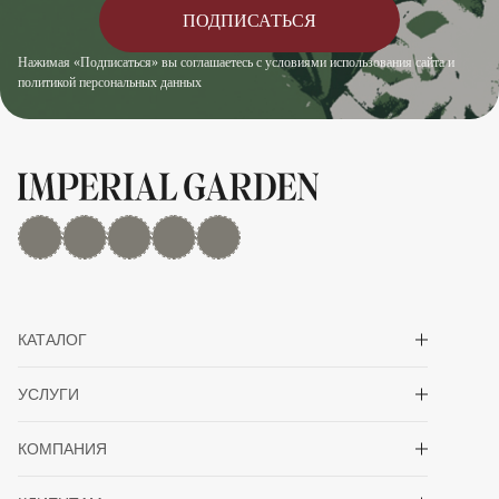
ПОДПИСАТЬСЯ
Нажимая «Подписаться» вы соглашаетесь с условиями использования сайта и
политикой персональных данных
MAX
Дзен
YouTube
rutube
Telegram
Показать/скрыть 
КАТАЛОГ
Показать/скрыть 
УСЛУГИ
Показать/скрыть 
КОМПАНИЯ
Показать/скрыть 