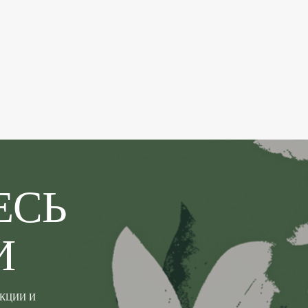
ЕСЬ
И
АКЦИИ И