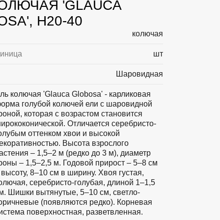
КОЛЮЧАЯ 'GLAUCA
SA', H20-40
колючая
диница
шт
Шаровидная
ль колючая 'Glauca Globosa' - карликовая
орма голубой колючей ели с шаровидной
роной, которая с возрастом становится
ирококонической. Отличается серебристо-
олубым оттенком хвои и высокой
екоративностью. Высота взрослого
астения – 1,5–2 м (редко до 3 м), диаметр
роны – 1,5–2,5 м. Годовой прирост – 5–8 см
 высоту, 8–10 см в ширину. Хвоя густая,
олючая, серебристо-голубая, длиной 1–1,5
м. Шишки вытянутые, 5–10 см, светло-
оричневые (появляются редко). Корневая
истема поверхностная, разветвленная.