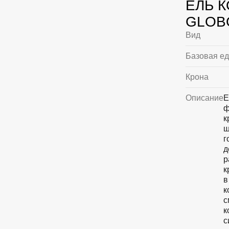
ЕЛЬ 
GLOBO
Вид
Базовая е
Крона
Описание
Е
ф
к
ш
г
д
р
к
в
к
с
к
с