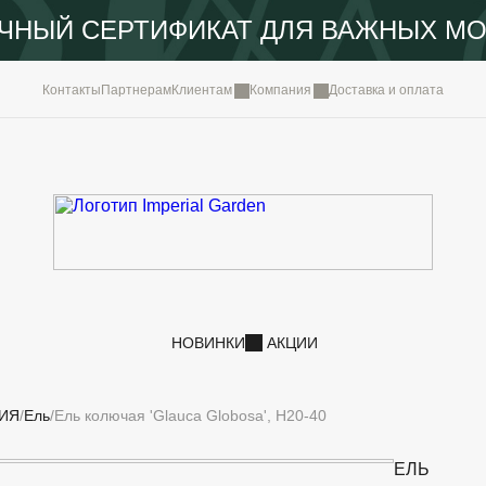
ЧНЫЙ СЕРТИФИКАТ ДЛЯ ВАЖНЫХ М
КОМПА
Контакты
Партнерам
Клиентам
Компания
Доставка и оплата
ПОРТФ
IMPERI
НОВОС
КОНТА
НОВИНКИ
АКЦИИ
ИЯ
Ель
Ель колючая 'Glauca Globosa', H20-40
ЕЛЬ