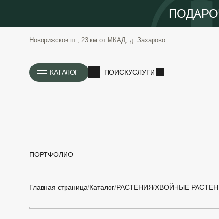
ПОДАРО
Новорижское ш., 23 км от МКАД, д. Захарово
ИСТОРИЯ
КАТАЛОГ
ПОИСК
УСЛУГИ
ПОРТФОЛИО
РАСТЕНИЯ
ОЗЕЛЕНЕНИЕ
Главная страница
Каталог
РАСТЕНИЯ
ХВОЙНЫЕ РАСТЕН
САДОВЫЕ
ПРОЕКТИРОВАНИЕ
БЛАГОУСТРОЙСТВО