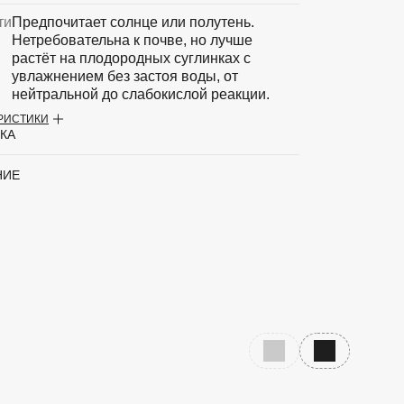
ти
Предпочитает солнце или полутень.
Нетребовательна к почве, но лучше
растёт на плодородных суглинках с
увлажнением без застоя воды, от
нейтральной до слабокислой реакции.
ЕРИСТИКИ
аритный товар
Нет
КА
Ель
НИЕ
'Glauca Globosa'
Предыдущий слайд
Следующий с