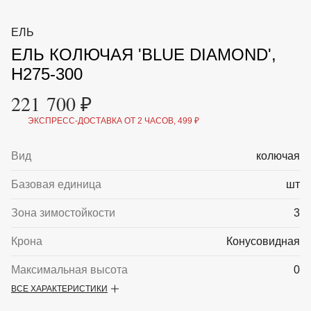
ВКА И
ДЕРЖАТЕЛИ
МАЛАЯ МЕХАНИЗАЦИЯ
ЕЛЬ
+7 (495) 197 87
УХОД
ОТПУГИВАТЕЛИ ОТ ПТИЦ, НАСЕКОМЫХ И
87
ЕЛЬ КОЛЮЧАЯ 'BLUE DIAMOND',
ГРЫЗУНОВ
САДОВАЯ ОДЕЖДА И ОБУВЬ
H275-300
САДОВЫЙ ИНСТРУМЕНТ
СЕМЕНА
221 700 ₽
СРЕДСТВА ЗАЩИТЫ РАСТЕНИЙ И УДОБРЕНИЯ
ТОВАРЫ ДЛЯ БАНЬ И САУН
ЭКСПРЕСС-ДОСТАВКА ОТ 2 ЧАСОВ, 499 ₽
ТОВАРЫ ДЛЯ ПОЛИВА
ТОВАРЫ ДЛЯ ТУРИЗМА И ПИКНИКА
Вид
колючая
ТОВАРЫ И АПТЕКА ДЛЯ ПРУДА
ХОЗ ТОВАРЫ
Базовая единица
шт
Sale
Новинки
Акции
Зона зимостойкости
3
Крона
Конусовидная
Максимальная высота
0
ВСЕ ХАРАКТЕРИСТИКИ
Описание
Ель колючая ‘Blue Diamond’ — эффектное