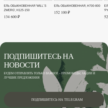
ЕЛЬ ОБЫКНОВЕННАЯ 'WILL`S
ЕЛЬ ОБЫКНОВЕННАЯ, H700-800
Е
ZWERG', H125-150
'P
152 100 ₽
134 600 ₽
52
ПОДПИШИТЕСЬ НА
НОВОСТИ
БУДЕМ ОТПРАВЛЯТЬ ТОЛЬКО ВАЖНОЕ – ПРОМОКОДЫ, АКЦИИ И
ЛУЧШИЕ ПРЕДЛОЖЕНИЯ
ПОДПИШИТЕСЬ НА TELEGRAM