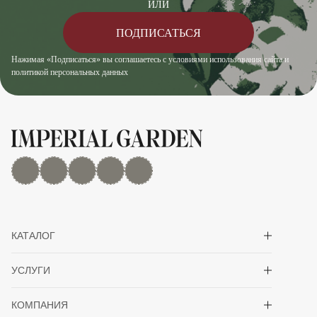
ИЛИ
ПОДПИСАТЬСЯ
Нажимая «Подписаться» вы соглашаетесь с условиями использования сайта и
политикой персональных данных
MAX
Дзен
YouTube
rutube
Telegram
Показать/скрыть 
КАТАЛОГ
Показать/скрыть 
УСЛУГИ
Показать/скрыть 
КОМПАНИЯ