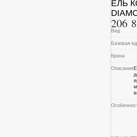
ЕЛЬ 
DIAMO
206 8
Вид
Базовая е
Крона
Описание
Е
д
я
м
в
Особеннос