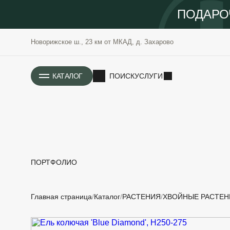
ПОДАРО
Новорижское ш., 23 км от МКАД, д. Захарово
ИСТОРИЯ
КАТАЛОГ
ПОИСК
УСЛУГИ
ПОРТФОЛИО
РАСТЕНИЯ
ОЗЕЛЕНЕНИЕ
Главная страница
Каталог
РАСТЕНИЯ
ХВОЙНЫЕ РАСТЕН
САДОВЫЕ
ПРОЕКТИРОВАНИЕ
БЛАГОУСТРОЙСТВО