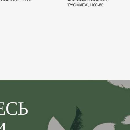
'PYGMAEA', H60-80
ЕСЬ
И