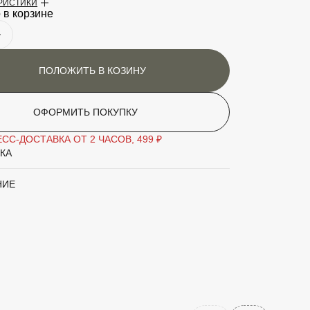
ЕРИСТИКИ
аритный товар
Нет
 в корзине
Ель
'Blue Diamond'
ПОЛОЖИТЬ В КОЗИНУ
ОФОРМИТЬ ПОКУПКУ
СС-ДОСТАВКА ОТ 2 ЧАСОВ, 499 ₽
КА
НИЕ