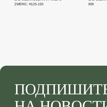
ZWERG', H125-150
800
ПОДПИШИТ
НА НОВОСТ