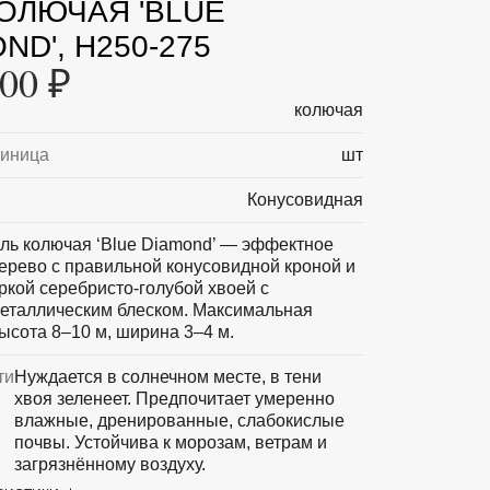
КОЛЮЧАЯ 'BLUE
ND', H250-275
00 ₽
колючая
диница
шт
Конусовидная
ль колючая ‘Blue Diamond’ — эффектное
ерево с правильной конусовидной кроной и
ркой серебристо-голубой хвоей с
еталлическим блеском. Максимальная
ысота 8–10 м, ширина 3–4 м.
ти
Нуждается в солнечном месте, в тени
хвоя зеленеет. Предпочитает умеренно
влажные, дренированные, слабокислые
почвы. Устойчива к морозам, ветрам и
загрязнённому воздуху.