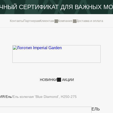
ЧНЫЙ СЕРТИФИКАТ ДЛЯ ВАЖНЫХ М
КОМПА
Контакты
Партнерам
Клиентам
Компания
Доставка и оплата
ПОРТФ
IMPERI
НОВОС
КОНТА
НОВИНКИ
АКЦИИ
ИЯ
Ель
Ель колючая 'Blue Diamond', H250-275
ЕЛЬ