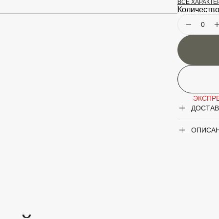
ВСЕ ХАРАКТ
Крупногаб
Количество
Род
Сорт
ЭКСПРЕ
ДОСТАВ
ОПИСА