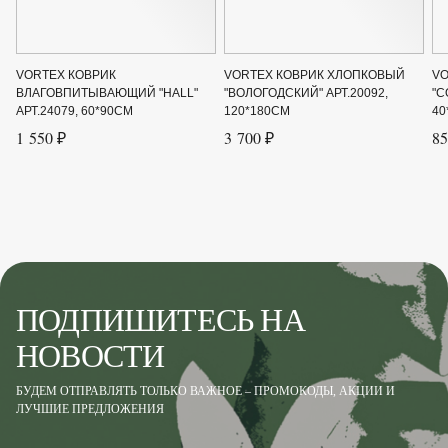
VORTEX КОВРИК
VORTEX КОВРИК ХЛОПКОВЫЙ
VO
ВЛАГОВПИТЫВАЮЩИЙ "HALL"
"ВОЛОГОДСКИЙ" АРТ.20092,
"C
АРТ.24079, 60*90СМ
120*180СМ
40
1 550 ₽
3 700 ₽
85
ПОДПИШИТЕСЬ НА
НОВОСТИ
БУДЕМ ОТПРАВЛЯТЬ ТОЛЬКО ВАЖНОЕ – ПРОМОКОДЫ, АКЦИИ И
ЛУЧШИЕ ПРЕДЛОЖЕНИЯ