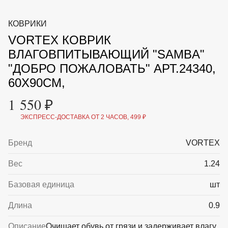
ВКА И
ДЕРЖАТЕЛИ
МАЛАЯ МЕХАНИЗАЦИЯ
КОВРИКИ
+7 (495) 197 87
УХОД
ОТПУГИВАТЕЛИ ОТ ПТИЦ, НАСЕКОМЫХ И
87
VORTEX КОВРИК
ГРЫЗУНОВ
САДОВАЯ ОДЕЖДА И ОБУВЬ
ВЛАГОВПИТЫВАЮЩИЙ "SAMBA"
САДОВЫЙ ИНСТРУМЕНТ
"ДОБРО ПОЖАЛОВАТЬ" АРТ.24340,
СЕМЕНА
СРЕДСТВА ЗАЩИТЫ РАСТЕНИЙ И УДОБРЕНИЯ
60Х90СМ,
ТОВАРЫ ДЛЯ БАНЬ И САУН
1 550 ₽
ТОВАРЫ ДЛЯ ПОЛИВА
ТОВАРЫ ДЛЯ ТУРИЗМА И ПИКНИКА
ЭКСПРЕСС-ДОСТАВКА ОТ 2 ЧАСОВ, 499 ₽
ТОВАРЫ И АПТЕКА ДЛЯ ПРУДА
ХОЗ ТОВАРЫ
Бренд
VORTEX
Sale
Новинки
Акции
Вес
1.24
Базовая единица
шт
Длина
0.9
Описание
Очищает обувь от грязи и задерживает влагу