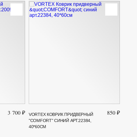
3 700 ₽
850 ₽
VORTEX КОВРИК ПРИДВЕРНЫЙ
VORTE
"COMFORT" СИНИЙ АРТ.22384,
ПРОТ
40*60СМ
АРТ.24