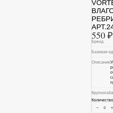
VORT
ВЛАГ
РЕБР
АРТ.2
550 ₽
Бренд
Базовая е
Описание
У
р
о
с
п
Крупногаб
Количество