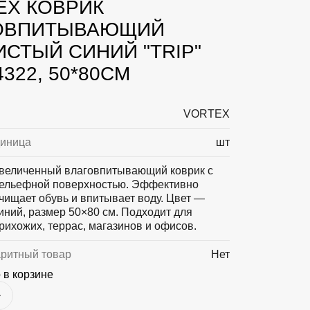
EX КОВРИК
ОВПИТЫВАЮЩИЙ
ИСТЫЙ СИНИЙ "TRIP"
4322, 50*80СМ
VORTEX
диница
шт
величенный влаговпитывающий коврик с
ельефной поверхностью. Эффективно
чищает обувь и впитывает воду. Цвет —
иний, размер 50×80 см. Подходит для
рихожих, террас, магазинов и офисов.
аритный товар
Нет
 в корзине