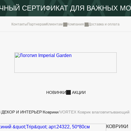
ЧНЫЙ СЕРТИФИКАТ ДЛЯ ВАЖНЫХ М
КОМПА
Контакты
Партнерам
Клиентам
Компания
Доставка и оплата
ПОРТФ
IMPERI
НОВОС
КОНТА
НОВИНКИ
АКЦИИ
И
ДЕКОР И ИНТЕРЬЕР
Коврики
VORTEX Коврик влаговпитывающий ре
КОВРИКИ