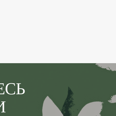
ЕСЬ
И