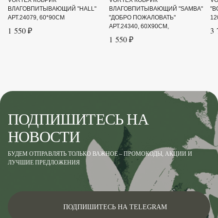
VORTEX КОВРИК
VORTEX КОВРИК
VO
ВЛАГОВПИТЫВАЮЩИЙ "HALL"
ВЛАГОВПИТЫВАЮЩИЙ "SAMBA"
"В
АРТ.24079, 60*90СМ
"ДОБРО ПОЖАЛОВАТЬ"
12
АРТ.24340, 60Х90СМ,
1 550 ₽
3 
1 550 ₽
ПОДПИШИТЕСЬ НА
НОВОСТИ
БУДЕМ ОТПРАВЛЯТЬ ТОЛЬКО ВАЖНОЕ – ПРОМОКОДЫ, АКЦИИ И
ЛУЧШИЕ ПРЕДЛОЖЕНИЯ
ПОДПИШИТЕСЬ НА TELEGRAM