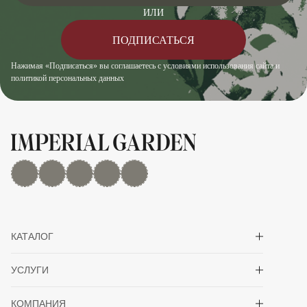
ИЛИ
ПОДПИСАТЬСЯ
Нажимая «Подписаться» вы соглашаетесь с условиями использования сайта и
политикой персональных данных
MAX
Дзен
YouTube
rutube
Telegram
Показать/скрыть 
КАТАЛОГ
Показать/скрыть 
УСЛУГИ
Показать/скрыть 
КОМПАНИЯ