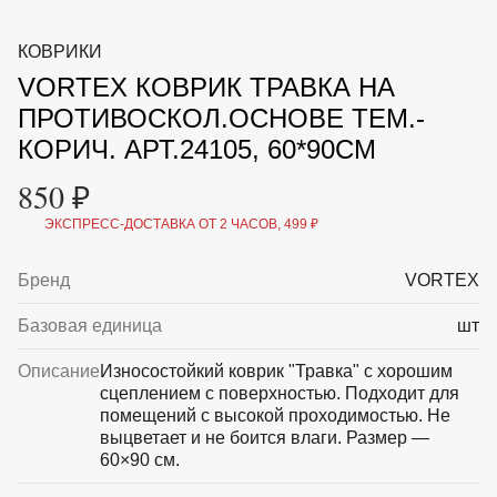
ВКА И
ДЕРЖАТЕЛИ
МАЛАЯ МЕХАНИЗАЦИЯ
КОВРИКИ
+7 (495) 197 87
УХОД
ОТПУГИВАТЕЛИ ОТ ПТИЦ, НАСЕКОМЫХ И
87
VORTEX КОВРИК ТРАВКА НА
ГРЫЗУНОВ
САДОВАЯ ОДЕЖДА И ОБУВЬ
ПРОТИВОСКОЛ.ОСНОВЕ ТЕМ.-
САДОВЫЙ ИНСТРУМЕНТ
КОРИЧ. АРТ.24105, 60*90СМ
СЕМЕНА
СРЕДСТВА ЗАЩИТЫ РАСТЕНИЙ И УДОБРЕНИЯ
850 ₽
ТОВАРЫ ДЛЯ БАНЬ И САУН
ТОВАРЫ ДЛЯ ПОЛИВА
ЭКСПРЕСС-ДОСТАВКА ОТ 2 ЧАСОВ, 499 ₽
ТОВАРЫ ДЛЯ ТУРИЗМА И ПИКНИКА
ТОВАРЫ И АПТЕКА ДЛЯ ПРУДА
Бренд
VORTEX
ХОЗ ТОВАРЫ
Базовая единица
шт
Sale
Новинки
Акции
Описание
Износостойкий коврик "Травка" с хорошим
сцеплением с поверхностью. Подходит для
помещений с высокой проходимостью. Не
выцветает и не боится влаги. Размер —
60×90 см.