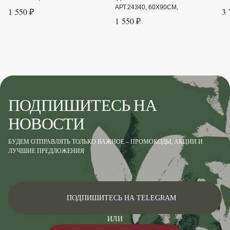
АРТ.24340, 60Х90СМ,
1 550 ₽
3 
1 550 ₽
ПОДПИШИТЕСЬ НА
НОВОСТИ
БУДЕМ ОТПРАВЛЯТЬ ТОЛЬКО ВАЖНОЕ – ПРОМОКОДЫ, АКЦИИ И
ЛУЧШИЕ ПРЕДЛОЖЕНИЯ
ПОДПИШИТЕСЬ НА TELEGRAM
ИЛИ