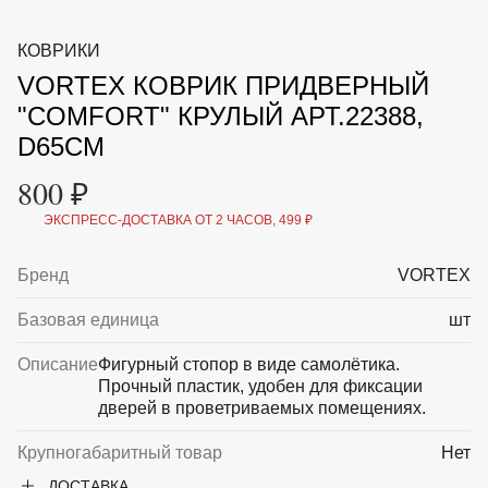
ВКА И
ДЕРЖАТЕЛИ
МАЛАЯ МЕХАНИЗАЦИЯ
КОВРИКИ
+7 (495) 197 87
УХОД
ОТПУГИВАТЕЛИ ОТ ПТИЦ, НАСЕКОМЫХ И
87
VORTEX КОВРИК ПРИДВЕРНЫЙ
ГРЫЗУНОВ
САДОВАЯ ОДЕЖДА И ОБУВЬ
"COMFORT" КРУЛЫЙ АРТ.22388,
САДОВЫЙ ИНСТРУМЕНТ
D65СМ
СЕМЕНА
СРЕДСТВА ЗАЩИТЫ РАСТЕНИЙ И УДОБРЕНИЯ
800 ₽
ТОВАРЫ ДЛЯ БАНЬ И САУН
ТОВАРЫ ДЛЯ ПОЛИВА
ЭКСПРЕСС-ДОСТАВКА ОТ 2 ЧАСОВ, 499 ₽
ТОВАРЫ ДЛЯ ТУРИЗМА И ПИКНИКА
ТОВАРЫ И АПТЕКА ДЛЯ ПРУДА
Бренд
VORTEX
ХОЗ ТОВАРЫ
Базовая единица
шт
Sale
Новинки
Акции
Описание
Фигурный стопор в виде самолётика.
Прочный пластик, удобен для фиксации
дверей в проветриваемых помещениях.
Крупногабаритный товар
Нет
ДОСТАВКА