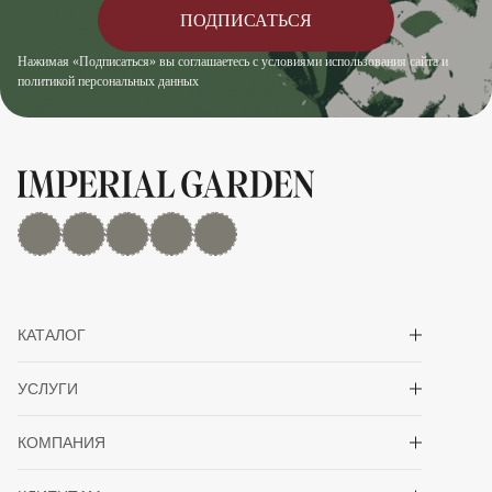
ПОДПИСАТЬСЯ
Нажимая «Подписаться» вы соглашаетесь с условиями использования сайта и
политикой персональных данных
MAX
Дзен
YouTube
rutube
Telegram
Показать/скрыть 
КАТАЛОГ
Показать/скрыть 
УСЛУГИ
Показать/скрыть 
КОМПАНИЯ
Показать/скрыть 