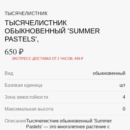
ВКА И
ДЕРЖАТЕЛИ
МАЛАЯ МЕХАНИЗАЦИЯ
ТЫСЯЧЕЛИСТНИК
+7 (495) 197 87
УХОД
ОТПУГИВАТЕЛИ ОТ ПТИЦ, НАСЕКОМЫХ И
87
ТЫСЯЧЕЛИСТНИК
ГРЫЗУНОВ
САДОВАЯ ОДЕЖДА И ОБУВЬ
ОБЫКНОВЕННЫЙ 'SUMMER
САДОВЫЙ ИНСТРУМЕНТ
PASTELS',
СЕМЕНА
СРЕДСТВА ЗАЩИТЫ РАСТЕНИЙ И УДОБРЕНИЯ
650 ₽
ТОВАРЫ ДЛЯ БАНЬ И САУН
ТОВАРЫ ДЛЯ ПОЛИВА
ЭКСПРЕСС-ДОСТАВКА ОТ 2 ЧАСОВ, 499 ₽
ТОВАРЫ ДЛЯ ТУРИЗМА И ПИКНИКА
ТОВАРЫ И АПТЕКА ДЛЯ ПРУДА
Вид
обыкновенный
ХОЗ ТОВАРЫ
Базовая единица
шт
Sale
Новинки
Акции
Зона зимостойкости
4
Максимальная высота
0
Описание
Тысячелистник обыкновенный 'Summer
Pastels' — это многолетнее растение с