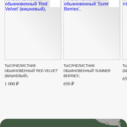
Цвет цветка
Белый, Розовый, Бежевый, Красный
ТЫСЯЧЕЛИСТНИК
ТЫСЯЧЕЛИСТНИК
Т
ОБЫКНОВЕННЫЙ 'RED VELVET'
ОБЫКНОВЕННЫЙ 'SUMMER
(Б
(ВИШНЕВЫЙ),
BERRIES',
65
1 000 ₽
650 ₽