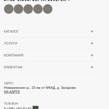
MAX
Дзен
YouTube
rutube
Telegram
Показать/скрыть 
КАТАЛОГ
Показать/скрыть 
УСЛУГИ
Показать/скрыть 
КОМПАНИЯ
Показать/скрыть 
КЛИЕНТАМ
АДРЕС
Новорижское ш., 23 км от МКАД, д. Захарово
НА КАРТЕ
ТЕЛЕФОН
Telegram
8 (495) 197 87 87