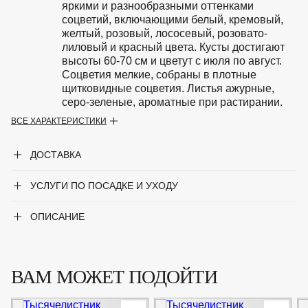
яркими и разнообразными оттенками
соцветий, включающими белый, кремовый,
желтый, розовый, лососевый, розовато-
лиловый и красный цвета. Кусты достигают
высоты 60-70 см и цветут с июля по август.
Соцветия мелкие, собраны в плотные
щитковидные соцветия. Листья ажурные,
серо-зеленые, ароматные при растирании.
ВСЕ ХАРАКТЕРИСТИКИ
Особенности
Предпочитает солнечные места и хорошо
дренированную почву.
ДОСТАВКА
Период цветения
Июль-Август
УСЛУГИ ПО ПОСАДКЕ И УХОДУ
Крупногабаритный товар
Нет
ОПИСАНИЕ
Род
Тысячелистник
Сорт
'Summer Pastels'
ВАМ МОЖЕТ ПОДОЙТИ
Цвет листвы
Зелёный