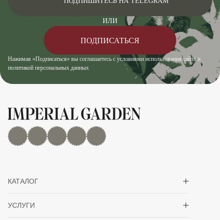
ПОДПИШИТЕСЬ НА TELEGRAM
ИЛИ
ПОДПИСАТЬСЯ
Нажимая «Подписаться» вы соглашаетесь с условиями использования сайта и
политикой персональных данных
MAX
Дзен
YouTube
rutube
Telegram
Показать/скрыть 
КАТАЛОГ
Показать/скрыть 
УСЛУГИ