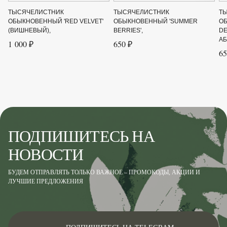
Род
Тысячелистник
ТЫСЯЧЕЛИСТНИК
ТЫСЯЧЕЛИСТНИК
Т
ОБЫКНОВЕННЫЙ 'RED VELVET'
ОБЫКНОВЕННЫЙ 'SUMMER
ОБ
Сорт
(белый)
(ВИШНЕВЫЙ),
BERRIES',
DE
АБ
1 000 ₽
650 ₽
Цвет листвы
Зелёный
65
Цвет цветка
Белый
ПОДПИШИТЕСЬ НА
НОВОСТИ
БУДЕМ ОТПРАВЛЯТЬ ТОЛЬКО ВАЖНОЕ – ПРОМОКОДЫ, АКЦИИ И
ЛУЧШИЕ ПРЕДЛОЖЕНИЯ