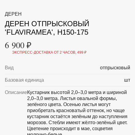
ВКА И
ДЕРЖАТЕЛИ
МАЛАЯ МЕХАНИЗАЦИЯ
ДЕРЕН
+7 (495) 197 87
УХОД
ОТПУГИВАТЕЛИ ОТ ПТИЦ, НАСЕКОМЫХ И
87
ДЕРЕН ОТПРЫСКОВЫЙ
ГРЫЗУНОВ
САДОВАЯ ОДЕЖДА И ОБУВЬ
'FLAVIRAMEA', H150-175
САДОВЫЙ ИНСТРУМЕНТ
СЕМЕНА
6 900 ₽
СРЕДСТВА ЗАЩИТЫ РАСТЕНИЙ И УДОБРЕНИЯ
ТОВАРЫ ДЛЯ БАНЬ И САУН
ЭКСПРЕСС-ДОСТАВКА ОТ 2 ЧАСОВ, 499 ₽
ТОВАРЫ ДЛЯ ПОЛИВА
ТОВАРЫ ДЛЯ ТУРИЗМА И ПИКНИКА
Вид
отпрысковый
ТОВАРЫ И АПТЕКА ДЛЯ ПРУДА
ХОЗ ТОВАРЫ
Базовая единица
шт
Sale
Новинки
Акции
Описание
Кустарник высотой 2,0–3,0 метра и шириной
2,0–3,0 метра. Листья овальной формы,
зелёного цвета. Осенью листья могут
приобретать красноватый оттенок, но чаще
кустарник остаётся зелёным до наступления
морозов. Стебли имеют жёлто-зелёный цвет.
Цветение происходит в мае, соцветия
молочно-белые.