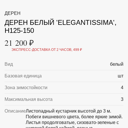
ВКА И
ДЕРЖАТЕЛИ
МАЛАЯ МЕХАНИЗАЦИЯ
ДЕРЕН
+7 (495) 197 87
УХОД
ОТПУГИВАТЕЛИ ОТ ПТИЦ, НАСЕКОМЫХ И
87
ДЕРЕН БЕЛЫЙ 'ELEGANTISSIMA',
ГРЫЗУНОВ
САДОВАЯ ОДЕЖДА И ОБУВЬ
H125-150
САДОВЫЙ ИНСТРУМЕНТ
СЕМЕНА
21 200 ₽
СРЕДСТВА ЗАЩИТЫ РАСТЕНИЙ И УДОБРЕНИЯ
ТОВАРЫ ДЛЯ БАНЬ И САУН
ЭКСПРЕСС-ДОСТАВКА ОТ 2 ЧАСОВ, 499 ₽
ТОВАРЫ ДЛЯ ПОЛИВА
ТОВАРЫ ДЛЯ ТУРИЗМА И ПИКНИКА
Вид
белый
ТОВАРЫ И АПТЕКА ДЛЯ ПРУДА
ХОЗ ТОВАРЫ
Базовая единица
шт
Sale
Новинки
Акции
Зона зимостойкости
4
Максимальная высота
3
Описание
Листопадный кустарник высотой до 3 м.
Побеги вишневого цвета, более яркие зимой.
Листья продолговатые, сизовато-зеленые с