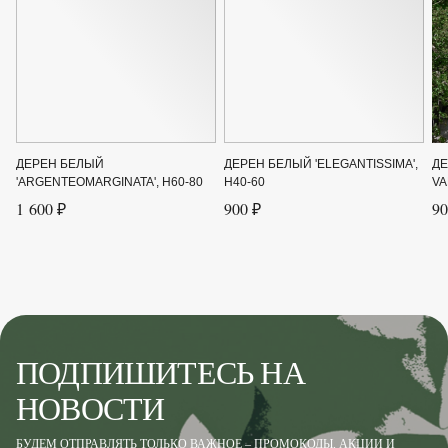
Цвет цветка
Белый, Желтый
Ширина до
3
Ширина от
3
ДЕРЕН БЕЛЫЙ
ДЕРЕН БЕЛЫЙ 'ELEGANTISSIMA',
ДЕ
'ARGENTEOMARGINATA', H60-80
H40-60
VA
1 600 ₽
900 ₽
90
ПОДПИШИТЕСЬ НА
НОВОСТИ
БУДЕМ ОТПРАВЛЯТЬ ТОЛЬКО ВАЖНОЕ – ПРОМОКОДЫ, АКЦИИ И