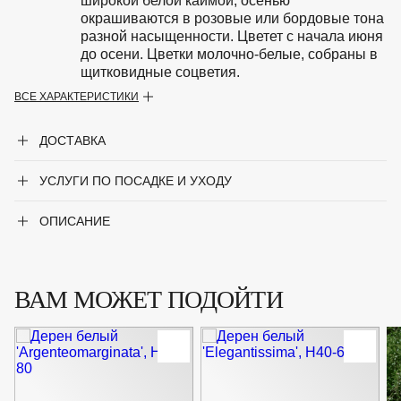
широкой белой каймой, осенью
окрашиваются в розовые или бордовые тона
разной насыщенности. Цветет с начала июня
до осени. Цветки молочно-белые, собраны в
щитковидные соцветия.
ВСЕ ХАРАКТЕРИСТИКИ
Особенности
Морозостоек, теневынослив, переносит
временное подтопление. После обрезки
ДОСТАВКА
очень быстро растет.
Период цветения
УСЛУГИ ПО ПОСАДКЕ И УХОДУ
Июнь
Крупногабаритный товар
Нет
ОПИСАНИЕ
Род
Дерен
ВАМ МОЖЕТ ПОДОЙТИ
Сорт
'Elegantissima'
Форма
Листопадный кустарник
Цвет листвы
Зелёный, Белый