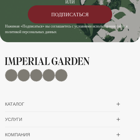
ИЛИ
ПОДПИСАТЬСЯ
Нажимая «Подписаться» вы соглашаетесь с условиями использования сайта и
политикой персональных данных
MAX
Дзен
YouTube
rutube
Telegram
Показать/скрыть 
КАТАЛОГ
Показать/скрыть 
УСЛУГИ
Показать/скрыть 
КОМПАНИЯ