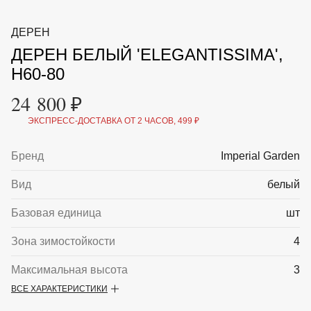
ВКА И
ДЕРЖАТЕЛИ
МАЛАЯ МЕХАНИЗАЦИЯ
ДЕРЕН
+7 (495) 197 87
УХОД
ОТПУГИВАТЕЛИ ОТ ПТИЦ, НАСЕКОМЫХ И
87
ДЕРЕН БЕЛЫЙ 'ELEGANTISSIMA',
ГРЫЗУНОВ
САДОВАЯ ОДЕЖДА И ОБУВЬ
H60-80
САДОВЫЙ ИНСТРУМЕНТ
СЕМЕНА
24 800 ₽
СРЕДСТВА ЗАЩИТЫ РАСТЕНИЙ И УДОБРЕНИЯ
ТОВАРЫ ДЛЯ БАНЬ И САУН
ЭКСПРЕСС-ДОСТАВКА ОТ 2 ЧАСОВ, 499 ₽
ТОВАРЫ ДЛЯ ПОЛИВА
ТОВАРЫ ДЛЯ ТУРИЗМА И ПИКНИКА
Бренд
Imperial Garden
ТОВАРЫ И АПТЕКА ДЛЯ ПРУДА
ХОЗ ТОВАРЫ
Вид
белый
Sale
Новинки
Акции
Базовая единица
шт
Зона зимостойкости
4
Максимальная высота
3
ВСЕ ХАРАКТЕРИСТИКИ
Описание
Листопадный кустарник высотой до 3 м.