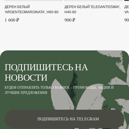
Цвет листвы
Зелёный, Белый
ДЕРЕН БЕЛЫЙ
ДЕРЕН БЕЛЫЙ 'ELEGANTISSIMA',
ДЕ
Цвет цветка
Белый, Желтый
'ARGENTEOMARGINATA', H60-80
H40-60
VA
1 600 ₽
900 ₽
90
Ширина до
3
Ширина от
3
ПОДПИШИТЕСЬ НА
НОВОСТИ
БУДЕМ ОТПРАВЛЯТЬ ТОЛЬКО ВАЖНОЕ – ПРОМОКОДЫ, АКЦИИ И
ЛУЧШИЕ ПРЕДЛОЖЕНИЯ
ПОДПИШИТЕСЬ НА TELEGRAM