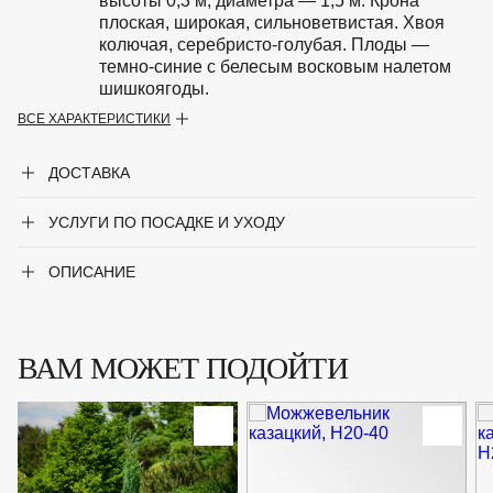
высоты 0,3 м, диаметра — 1,5 м. Крона
плоская, широкая, сильноветвистая. Хвоя
колючая, серебристо-голубая. Плоды —
темно-синие с белесым восковым налетом
шишкоягоды.
ВСЕ ХАРАКТЕРИСТИКИ
Особенности
Светолюбив, выносит легкую полутень. К
плодородию почвы мало требователен.
ДОСТАВКА
Засухоустойчив. Не выносит застоя воды.
Крупногабаритный товар
УСЛУГИ ПО ПОСАДКЕ И УХОДУ
Нет
Род
Можжевельник
ОПИСАНИЕ
Сорт
'Blue Carpet'
ВАМ МОЖЕТ ПОДОЙТИ
Форма
Хвойный кустарник
Цвет хвои
Зелёный, Голубой