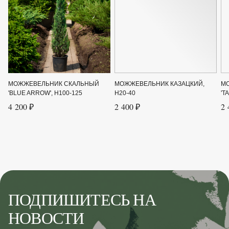
МОЖЖЕВЕЛЬНИК СКАЛЬНЫЙ
МОЖЖЕВЕЛЬНИК КАЗАЦКИЙ,
М
'BLUE ARROW', H100-125
H20-40
'T
4 200 ₽
2 400 ₽
2 
ПОДПИШИТЕСЬ НА
НОВОСТИ