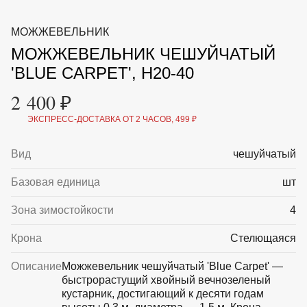
ВКА И
ДЕРЖАТЕЛИ
МАЛАЯ МЕХАНИЗАЦИЯ
МОЖЖЕВЕЛЬНИК
+7 (495) 197 87
УХОД
ОТПУГИВАТЕЛИ ОТ ПТИЦ, НАСЕКОМЫХ И
87
МОЖЖЕВЕЛЬНИК ЧЕШУЙЧАТЫЙ
ГРЫЗУНОВ
САДОВАЯ ОДЕЖДА И ОБУВЬ
'BLUE CARPET', H20-40
САДОВЫЙ ИНСТРУМЕНТ
СЕМЕНА
2 400 ₽
СРЕДСТВА ЗАЩИТЫ РАСТЕНИЙ И УДОБРЕНИЯ
ТОВАРЫ ДЛЯ БАНЬ И САУН
ЭКСПРЕСС-ДОСТАВКА ОТ 2 ЧАСОВ, 499 ₽
ТОВАРЫ ДЛЯ ПОЛИВА
ТОВАРЫ ДЛЯ ТУРИЗМА И ПИКНИКА
Вид
чешуйчатый
ТОВАРЫ И АПТЕКА ДЛЯ ПРУДА
ХОЗ ТОВАРЫ
Базовая единица
шт
Sale
Новинки
Акции
Зона зимостойкости
4
Крона
Стелющаяся
Описание
Можжевельник чешуйчатый 'Blue Carpet' —
быстрорастущий хвойный вечнозеленый
кустарник, достигающий к десяти годам