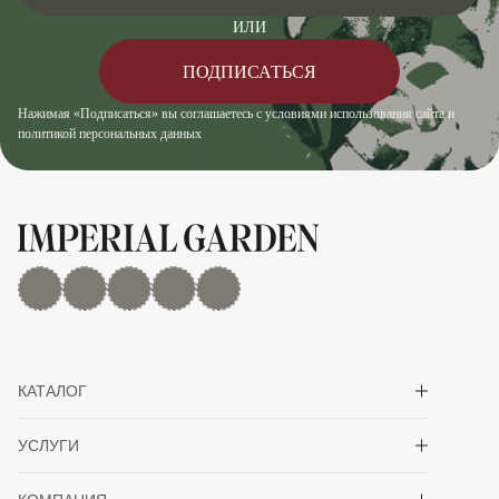
ИЛИ
ПОДПИСАТЬСЯ
Нажимая «Подписаться» вы соглашаетесь с условиями использования сайта и
политикой персональных данных
MAX
Дзен
YouTube
rutube
Telegram
Показать/скрыть 
КАТАЛОГ
Показать/скрыть 
УСЛУГИ
Показать/скрыть 