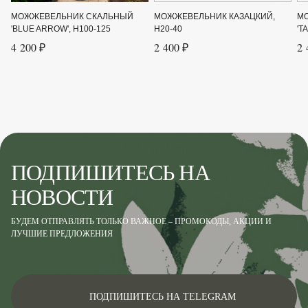
поздней осенью в год цветения.
МОЖЖЕВЕЛЬНИК СКАЛЬНЫЙ
МОЖЖЕВЕЛЬНИК КАЗАЦКИЙ,
М
'BLUE ARROW', H100-125
H20-40
'T
Особенности
Светолюбив, морозоустойчив,
4 200 ₽
2 400 ₽
2 
неприхотлив к почвам и уходу.
Крупногабаритный товар
Нет
Род
Можжевельник
Форма
Стелющийся кустарник
Цвет хвои
Зелёный
ПОДПИШИТЕСЬ НА
НОВОСТИ
Ширина до
5
Ширина от
4
БУДЕМ ОТПРАВЛЯТЬ ТОЛЬКО ВАЖНОЕ – ПРОМОКОДЫ, АКЦИИ И
ЛУЧШИЕ ПРЕДЛОЖЕНИЯ
ПОДПИШИТЕСЬ НА TELEGRAM