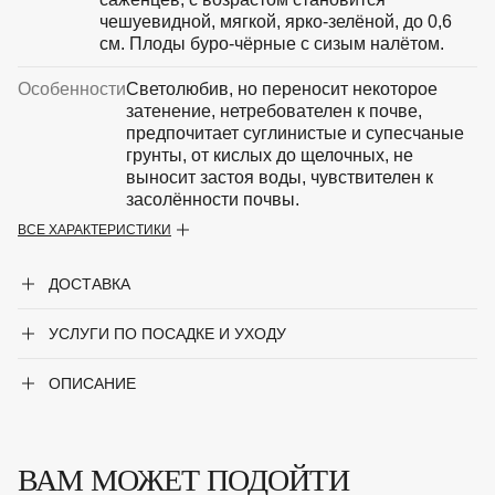
чешуевидной, мягкой, ярко-зелёной, до 0,6
см. Плоды буро-чёрные с сизым налётом.
Особенности
Светолюбив, но переносит некоторое
затенение, нетребователен к почве,
предпочитает суглинистые и супесчаные
грунты, от кислых до щелочных, не
выносит застоя воды, чувствителен к
засолённости почвы.
ВСЕ ХАРАКТЕРИСТИКИ
Крупногабаритный товар
Нет
ДОСТАВКА
Род
Можжевельник
УСЛУГИ ПО ПОСАДКЕ И УХОДУ
Сорт
'Knap Hill'
Цвет хвои
Зелёный
ОПИСАНИЕ
Ширина до
1.5
ВАМ МОЖЕТ ПОДОЙТИ
Ширина от
1.5