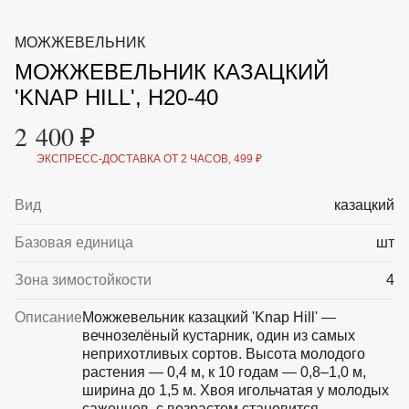
ВКА И
ДЕРЖАТЕЛИ
МАЛАЯ МЕХАНИЗАЦИЯ
МОЖЖЕВЕЛЬНИК
+7 (495) 197 87
УХОД
ОТПУГИВАТЕЛИ ОТ ПТИЦ, НАСЕКОМЫХ И
87
МОЖЖЕВЕЛЬНИК КАЗАЦКИЙ
ГРЫЗУНОВ
САДОВАЯ ОДЕЖДА И ОБУВЬ
'KNAP HILL', H20-40
САДОВЫЙ ИНСТРУМЕНТ
СЕМЕНА
2 400 ₽
СРЕДСТВА ЗАЩИТЫ РАСТЕНИЙ И УДОБРЕНИЯ
ТОВАРЫ ДЛЯ БАНЬ И САУН
ЭКСПРЕСС-ДОСТАВКА ОТ 2 ЧАСОВ, 499 ₽
ТОВАРЫ ДЛЯ ПОЛИВА
ТОВАРЫ ДЛЯ ТУРИЗМА И ПИКНИКА
Вид
казацкий
ТОВАРЫ И АПТЕКА ДЛЯ ПРУДА
ХОЗ ТОВАРЫ
Базовая единица
шт
Sale
Новинки
Акции
Зона зимостойкости
4
Описание
Можжевельник казацкий 'Knap Hill' —
вечнозелёный кустарник, один из самых
неприхотливых сортов. Высота молодого
растения — 0,4 м, к 10 годам — 0,8–1,0 м,
ширина до 1,5 м. Хвоя игольчатая у молодых
саженцев, с возрастом становится