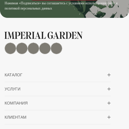
Нажимая «Подписаться» вы соглашаетесь с условиями использования сайта и
политикой персональных данных
MAX
Дзен
YouTube
rutube
Telegram
Показать/скрыть 
КАТАЛОГ
Показать/скрыть 
УСЛУГИ
Показать/скрыть 
КОМПАНИЯ
Показать/скрыть 
КЛИЕНТАМ