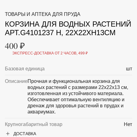
ВКА И
ДЕРЖАТЕЛИ
МАЛАЯ МЕХАНИЗАЦИЯ
ТОВАРЫ И АПТЕКА ДЛЯ ПРУДА
+7 (495) 197 87
УХОД
ОТПУГИВАТЕЛИ ОТ ПТИЦ, НАСЕКОМЫХ И
87
КОРЗИНА ДЛЯ ВОДНЫХ РАСТЕНИЙ
ГРЫЗУНОВ
САДОВАЯ ОДЕЖДА И ОБУВЬ
АРТ.G4101237 Н, 22Х22ХН13СМ
САДОВЫЙ ИНСТРУМЕНТ
СЕМЕНА
400 ₽
СРЕДСТВА ЗАЩИТЫ РАСТЕНИЙ И УДОБРЕНИЯ
ТОВАРЫ ДЛЯ БАНЬ И САУН
ЭКСПРЕСС-ДОСТАВКА ОТ 2 ЧАСОВ, 499 ₽
ТОВАРЫ ДЛЯ ПОЛИВА
ТОВАРЫ ДЛЯ ТУРИЗМА И ПИКНИКА
Базовая единица
шт
ТОВАРЫ И АПТЕКА ДЛЯ ПРУДА
ХОЗ ТОВАРЫ
Описание
Прочная и функциональная корзина для
водных растений с размерами 22х22х13 см,
Sale
Новинки
Акции
изготовленная из устойчивого материала.
Обеспечивает оптимальную вентиляцию и
дренаж для здоровья растений в прудах и
аквариумах.
Крупногабаритный товар
Нет
ДОСТАВКА